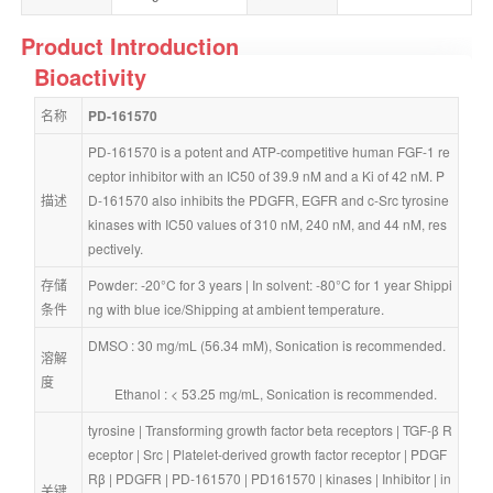
Product Introduction
Bioactivity
名称
PD-161570
PD-161570 is a potent and ATP-competitive human FGF-1 re
ceptor inhibitor with an IC50 of 39.9 nM and a Ki of 42 nM. P
描述
D-161570 also inhibits the PDGFR, EGFR and c-Src tyrosine 
kinases with IC50 values of 310 nM, 240 nM, and 44 nM, res
pectively.
存储
Powder: -20°C for 3 years | In solvent: -80°C for 1 year Shippi
条件
ng with blue ice/Shipping at ambient temperature.
DMSO : 30 mg/mL (56.34 mM), Sonication is recommended.
溶解
度
        Ethanol : < 53.25 mg/mL, Sonication is recommended.
tyrosine
 | 
Transforming growth factor beta receptors
 | 
TGF-β R
eceptor
 | 
Src
 | 
Platelet-derived growth factor receptor
 | 
PDGF
Rβ
 | 
PDGFR
 | 
PD-161570
 | 
PD161570
 | 
kinases
 | 
Inhibitor
 | 
in
关键