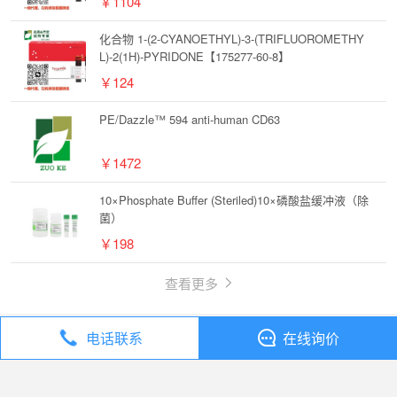
￥1104
化合物 1-(2-CYANOETHYL)-3-(TRIFLUOROMETHY
L)-2(1H)-PYRIDONE【175277-60-8】
￥124
PE/Dazzle™ 594 anti-human CD63
￥1472
10×Phosphate Buffer (Steriled)10×磷酸盐缓冲液（除
菌）
￥198
查看更多
电话联系
在线询价
丁香通
全部分类
试剂
化合物 PD 161570【192705-80-9】