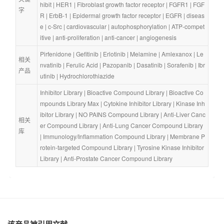
hibit
 | 
HER1
 | 
Fibroblast growth factor receptor
 | 
FGFR1
 | 
FGF
字
R
 | 
ErbB-1
 | 
Epidermal growth factor receptor
 | 
EGFR
 | 
diseas
e
 | 
c-Src
 | 
cardiovascular
 | 
autophosphorylation
 | 
ATP-compet
itive
 | 
anti-proliferation
 | 
anti-cancer
 | 
angiogenesis
Pirfenidone
 | 
Gefitinib
 | 
Erlotinib
 | 
Melamine
 | 
Amlexanox
 | 
Le
相关
nvatinib
 | 
Ferulic Acid
 | 
Pazopanib
 | 
Dasatinib
 | 
Sorafenib
 | 
Ibr
产品
utinib
 | 
Hydrochlorothiazide
Inhibitor Library
 | 
Bioactive Compound Library
 | 
Bioactive Co
mpounds Library Max
 | 
Cytokine Inhibitor Library
 | 
Kinase Inh
ibitor Library
 | 
NO PAINS Compound Library
 | 
Anti-Liver Canc
相关
er Compound Library
 | 
Anti-Lung Cancer Compound Library
库
| 
Immunology/Inflammation Compound Library
 | 
Membrane P
rotein-targeted Compound Library
 | 
Tyrosine Kinase Inhibitor 
Library
 | 
Anti-Prostate Cancer Compound Library
该产品被引用文献