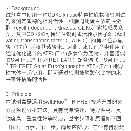
2. Background
试剂盒中使用一种CDKs kinase特异性底物和检测试
剂来测定激酶的相对活性。细胞周期蛋白依赖性激
酶（cyclin-dependent kinases, CDKs）家族成员众
多，其中CDK2/5可特异性识别激活转录因子2（Acti
vating transcription factor 2, ATF-2）的第71位苏氨
酸（T71）并将其磷酸化。因此，本试剂盒中使用了
经过优化设计的ATF2(T71)多肽作为底物，并直接偶
®
联SwiftFluo
TR-FRET LA*1；配合偶联了SwiftFluo
®
TR-FRET Solar Eu*2的phospho-ATF2(T71) 特异
性抗体一起使用，即可通过检测被磷酸化底物的水
平来评估酶的活性。
3. Principle
®
本试剂盒是运用SwiftFluo
TR-FRET技术开发的夹
心型免疫分析方法，具有简单快速、特异性高、灵
敏度高、重复性好等特点。基本步骤和原理如下图
（图1）所示。第一步，酶反应阶段：在含有待测激