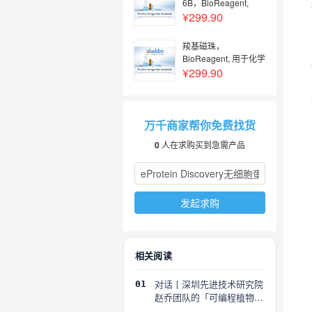
6B，BioReagent,
50% v/v，阿拉丁
¥299.90
羧基磁珠，
BioReagent, 用于化学
发光, 10mg/mL，阿拉
¥299.90
丁
万千商家帮你免费找货
0
人在求购买到急需产品
发起求购
相关阅读
对话丨深圳先进技术研究院
01
赵乔团队的「可编程植物」
探索