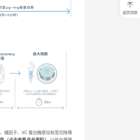
返回顶部
0
元
试
用
关
注
研
选
菌
辅因子、3C 蛋白酶原位标签切除等
R专用纳米盘（点击查看产品资料）
以优化膜蛋