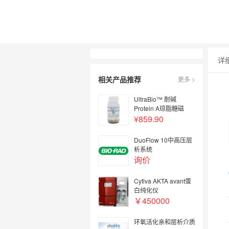
详
相关产品推荐
更多 >
UltraBio™ 耐碱
Protein A琼脂糖磁
珠，BioReagent，阿
¥859.90
拉丁
DuoFlow 10中高压层
析系统
询价
Cytiva AKTA avant蛋
白纯化仪
￥450000
环氧活化亲和层析介质