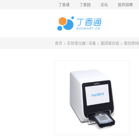
丁香通
丁香园
论坛
医药招聘
首页
>
实验室仪器 / 设备
>
基因蛋白组
>
蛋白质纯