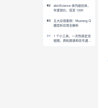
abinScience 体内级抗体，
02
年度锁价，低至 1200
五大应用案例：Mustang Q
03
膜层析应用全解析
1 个小工具，一次性搞定流
04
程图、质粒图谱和信号通路
图