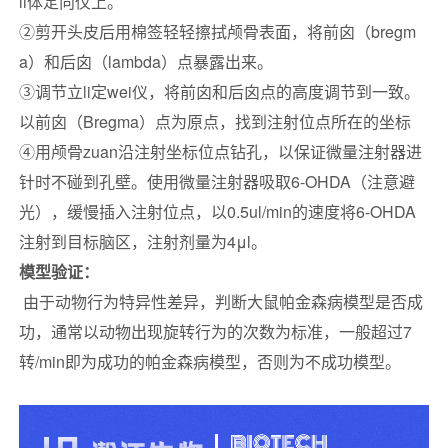
li体定向仪上。
②剪开头皮后用棉签轻轻擦拭颅骨表面，将前囟（bregm
a）和后囟（lambda）点暴露出来。
③调节立li定wei仪，将前囟和后囟点的高度调节到一致。
以前囟（Bregma）点为原点，找到注射位点所在的坐标
④用颅骨zuan沿注射坐标位点钻孔，以保证微量注射器进
针时不碰到孔壁。使用微量注射器吸取6-OHDA（注意避
光），缓慢插入注射位点，以0.5ul/min的速度将6-OHDA
注射到目标脑区，注射剂量为4μl。
模型验证：
由于动物行为特异性差异，判断大鼠帕金森病模型是否成
功，通常以动物出现旋转行为的次数为标准，一般超过7
转/min即为成功的帕金森病模型，否则为不成功模型。