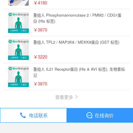
￥4180
重组人 Phosphomannomutase 2 / PMM2 / CDG1蛋
白 (His 标签)
￥3870
重组人 TPL2 / MAP3K8 / MEKK8蛋白 (GST 标签)
￥3220
重组人 IL21 Receptor蛋白 (His & AVI 标签), 生物素标
记
￥3870
查看更多
电话联系
在线询价
丁香通
全部分类
试剂
Sino Biological SHP-2重组蛋白 全长重组 shp2蛋白