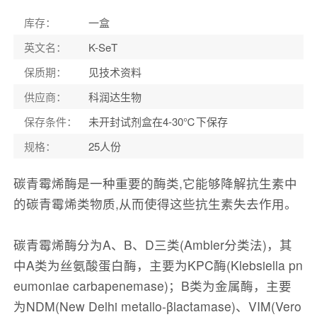
库存
：
一盒
英文名
：
K-SeT
保质期
：
见技术资料
供应商
：
科润达生物
保存条件
：
未开封试剂盒在4-30℃下保存
规格
：
25人份
碳青霉烯酶是一种重要的酶类,它能够降解抗生素中
的碳青霉烯类物质,从而使得这些抗生素失去作用。
碳青霉烯酶分为A、B、D三类(Ambler分类法)，其
中A类为丝氨酸蛋白酶，主要为KPC酶(Klebsiella pn
eumoniae carbapenemase)；B类为金属酶，主要
为NDM(New Delhi metallo-βlactamase)、VIM(Vero