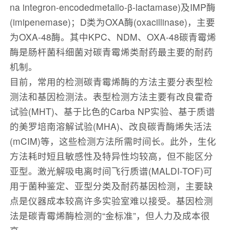
na integron-encodedmetallo-β-lactamase)及IMP酶
(imipenemase)；D类为OXA酶(oxacillinase)，主要
为OXA-48酶。其中KPC、NDM、OXA-48碳青霉烯
酶是肠杆菌科细菌对碳青霉烯类耐药最主要的耐药
机制。
目前，常用的检测碳青霉烯酶的方法主要分表型检
测法和基因检测法。表型检测方法主要有改良霍奇
试验(MHT)、基于比色的Carba NP实验、基于质谱
的美罗培南溶解试验(MHA)、改良碳青酶烯失活法
(mCIM)等，这些检测方法所需时间长。此外，生化
方法耗时短且敏感性及特异性均较高，但不能区分
亚型。激光解吸电离时间飞行质谱(MALDI-TOF)可
用于菌种鉴定、亚型分类及耐药基因检测，主要缺
点是仪器成本较高许多实验室难以接受。基因检测
法是碳青霉烯酶检测的“金标准”，但人力及成本很