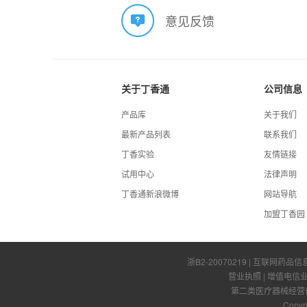
意见反馈
关于丁香通
公司信息
产品库
关于我们
最新产品列表
联系我们
丁香实验
友情链接
试用中心
法律声明
丁香通新浪微博
网站导航
加盟丁香园
浙B2-20070219
| 互联网药品信
营业执照
|
增值电信
第二类医疗器械经营备案
Copyr