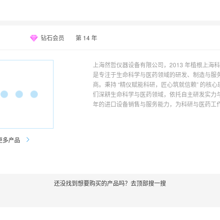
钻石会员
第
14
年
上海然哲仪器设备有限公司，2013 年植根上海
是专注于生命科学与医药领域的研发、制造与服
商。秉持 “精仪赋能科研，匠心筑就信赖” 的核心
们深耕生命科学与医药领域，依托自主研发实力
年的进口设备销售与服务能力，为科研与医药工
通往创新之巅的技术桥梁，凭借专业研发、可靠
质服务积累了众多行业标杆案例。
更多产品
还没找到想要购买的产品吗？去顶部搜一搜