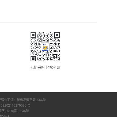
无忧采购 轻松科研
经营许可证：
新出发滨字第0064号
108202110270036 号
2018]第00246号
权许可