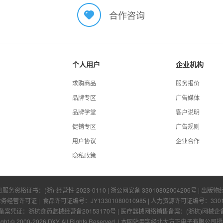
合作咨询
个人用户
企业机构
求购商品
服务报价
品牌专区
广告媒体
品牌学堂
客户说明
促销专区
广告规则
用户协议
企业合作
隐私政策
息服务资格证书：
(浙)-经营性-2023-0110
|
浙公网安备 33010802004206号
| 出版物
业务经营许可证
| 食品许可证编号：
JY13301080010985
| 人力资源许可证编号：
330
凭证：浙杭食药监械经营备20153170号 | 医疗器械网络销售备案：(浙杭)网械企备字[
ight © 2000-
2026
DXY All Rights Reserved.
|
本网站用字经北大方正电子有限公司授