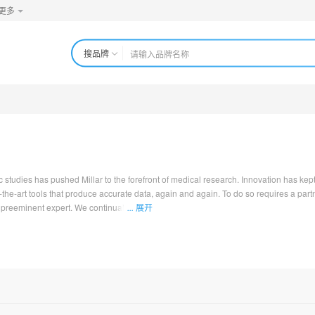
更多
搜品牌
ic studies has pushed Millar to the forefront of medical research. Innovation has kept 
f-the-art tools that produce accurate data, again and again. To do so requires a par
e preeminent expert. We continually collaborate with researchers around the world t
...
展开
o better engineer the tools that make it all possible.It’s a partnership at the heart of i