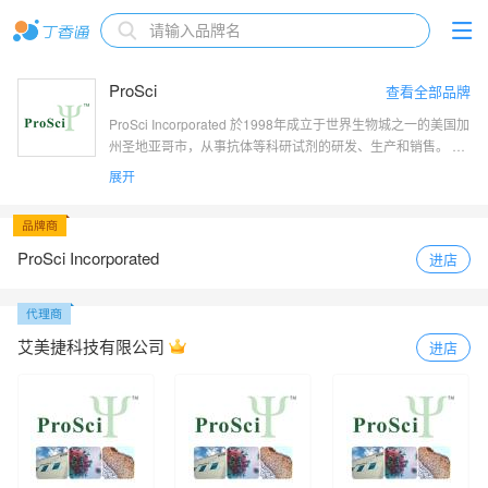
ProSci
查看全部品牌
ProSci Incorporated 於1998年成立于世界生物城之一的美国加
州圣地亚哥市，从事抗体等科研试剂的研发、生产和销售。 Pr
oSci是世界最早和最大的细胞凋亡抗体生产厂家和供应商，公
展开
司现拥有17000多种单、多克隆抗体，产品涵盖了细胞凋亡、
信号转导、免疫、肿瘤、细胞生物、神经生物、传染病等领
域。公司的抗体大都经免疫亲和层析纯化，具有高纯度、高亲
和力、特异性强等特点，所有的ProSci抗体都经过了严格的验
ProSci Incorporated
进店
证测试和质量控制，已保证高质量的产品。ProSci的抗体广销
於世界30多个国家和地区，得到欧美日等生物医学界科研人员
和生物制药公司的研发人员的广泛接受。ProSci直销的产品和P
roSci的名字已在520多篇科研论文中出现了1500多次，ProSci
艾美捷科技有限公司
进店
的经销商和客户都对ProSci产品的质量和服务十分满意。我们
的抗体可用于免疫印迹（Western blot) ，免疫组织化学（IH
C），免疫细胞化学（ICC），酶联免疫吸附实验（ELISA)和细
胞流式分析（FACS)等方面。此外，ProSci还提供标记二抗，
重组蛋白，细胞和组织裂解液，细胞涂片，组织切片，多肽等
产品与抗体配套使用。ProSci在美国拥有完整的免疫学试剂开