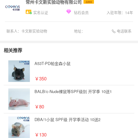
常州卡文斯实验动物有限公司
品牌商
实名认证
钻石会员
入驻年限：
14
年
电话联系
联系人：
卡文斯实验动物
地址：
相关推荐
A53T-PD帕金森小鼠
￥350
BALB/c-Nude裸鼠等SPF级别 开学季 10送1
￥80
DBA/1小鼠 SPF级 开学季活动 10送2
￥130