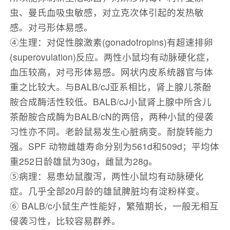
虫、曼氏血吸虫敏感，对立克次体引起的发热敏
感。对弓形体易感。
④生理：对促性腺激素(gonadotropins)有超速排卵
(superovulation)反应。两性小鼠均有动脉硬化症，
血压较高，对弓形体易感。网状内皮系统器官与体
重之比较大。与BALB/cJ亚系相比，肾上腺儿茶酚
胺合成酶活性较低。BALB/cJ小鼠肾上腺中所含儿
茶酚胺合成酶为BALB/cN的两倍，两种小鼠的侵袭
习性亦不同。老龄鼠易发生心脏病变。耐旋转能力
强。SPF 动物雌雄寿命分别为561d和509d；平均体
重252日龄雄鼠为30g，雌鼠为28g。
⑤病理：易患幼鼠腹泻，两性小鼠均有动脉硬化
症。几乎全部20月龄的雄鼠脾脏均有淀粉样变。
⑥ BALB/c小鼠生产性能好，繁殖期长，一般无相互
侵袭习性，比较容易群养。