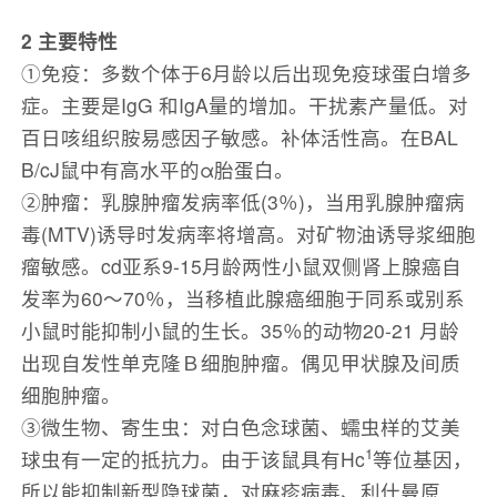
2 主要特性
①免疫：多数个体于6月龄以后出现免疫球蛋白增多
症。主要是IgG 和IgA量的增加。干扰素产量低。对
百日咳组织胺易感因子敏感。补体活性高。在BAL
B/cJ鼠中有高水平的α胎蛋白。
②肿瘤：乳腺肿瘤发病率低(3％)，当用乳腺肿瘤病
毒(MTV)诱导时发病率将增高。对矿物油诱导浆细胞
瘤敏感。cd亚系9-15月龄两性小鼠双侧肾上腺癌自
发率为60～70％，当移植此腺癌细胞于同系或别系
小鼠时能抑制小鼠的生长。35％的动物20-21 月龄
出现自发性单克隆Ｂ细胞肿瘤。偶见甲状腺及间质
细胞肿瘤。
③微生物、寄生虫：对白色念球菌、蠕虫样的艾美
1
球虫有一定的抵抗力。由于该鼠具有Hc
等位基因，
所以能抑制新型隐球菌，对麻疹病毒、利什曼原