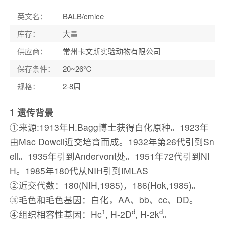
英文名
：
BALB/cmice
库存
：
大量
供应商
：
常州卡文斯实验动物有限公司
保存条件
：
20~26℃
规格
：
2-8周
1 遗传背景
①来源:1913年H.Bagg博士获得白化原种。1923年
由Mac Dowcll近交培育而成。1932年第26代引到Sn
ell。1935年引到Andervont处。1951年72代引到NI
H。1985年180代从NIH引到IMLAS
②近交代数：180(NIH,1985)，186(Hok,1985)。
③毛色和毛色基因：白化，AA、bb、cc、DD。
1
d
d
④组织相容性基因：Hc
, H-2D
, H-2k
。