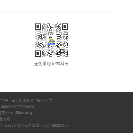
无忧采购 轻松科研
经营许可证：
新出发滨字第0064号
108202110270036 号
2018]第00246号
权许可
28229157
|
业务洽谈：0571-28229157