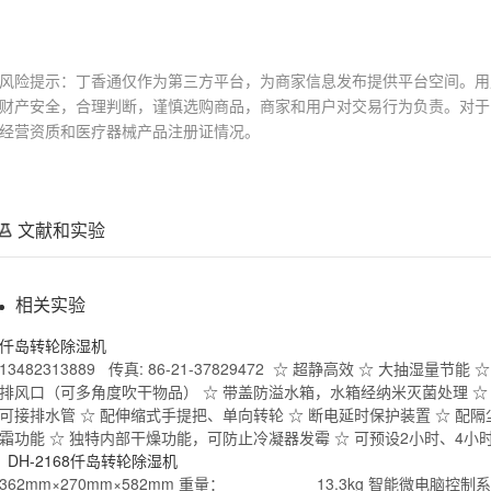
风险提示：丁香通仅作为第三方平台，为商家信息发布提供平台空间。用
财产安全，合理判断，谨慎选购商品，商家和用户对交易行为负责。对于
经营资质和医疗器械产品注册证情况。
文献和实验
相关实验
仟岛
转轮
除湿机
13482313889 传真: 86-21-37829472 ☆ 超静高效 ☆ 大抽湿量
排风口（可多角度吹干物品） ☆ 带盖防溢水箱，水箱经纳米灭菌处理 ☆
可接排水管 ☆ 配伸缩式手提把、单向
转轮
☆ 断电延时保护装置 ☆ 配
霜功能 ☆ 独特内部干燥功能，可防止冷凝器发霉 ☆ 可预设2小时、4小
DH-2168仟岛
转轮
除湿机
362mm×270mm×582mm 重量： 13.3kg 智能微电脑控制
系