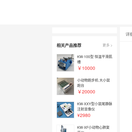
详
相关产品推荐
更多 >
KW-100型 恒温平滑肌
槽
￥10000
小动物跑步机 大小鼠
跑台
￥20000
KW-XXY型小鼠尾静脉
注射显像仪
¥2980
KW-XF小动物心肺复