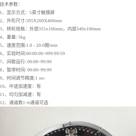
技术参数：
1、显示方式：5英寸触摸屏
2、外形尺寸
:395X260X400mm
3、转轮规格：外部
355x106mm
，内部
340x100mm
4、重量
: 5kg
5、速度范围
:1.0 - 20.0
圈
/min
6、实验时间
:00:00:00~999:99:59
7、间歇运行
: 00:00~99:99
8、暂停时间
: 00:00~99:99
9、时间调节精度
:1 sec
10、中途加速度：有
11、均匀加减速：有
12、通道数1~6通道可选