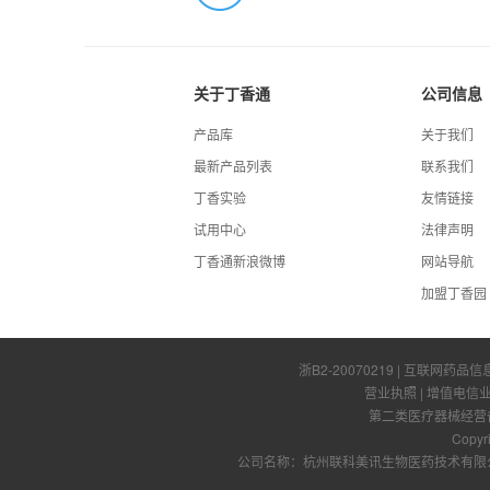
关于丁香通
公司信息
产品库
关于我们
最新产品列表
联系我们
丁香实验
友情链接
试用中心
法律声明
丁香通新浪微博
网站导航
加盟丁香园
浙B2-20070219
| 互联网药品信
营业执照
|
增值电信
第二类医疗器械经营备案
Copyr
公司名称：杭州联科美讯生物医药技术有限