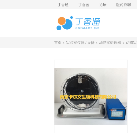
丁香通
丁香园
论坛
医药招聘
首页
>
实验室仪器 / 设备
>
动物实验仪器
>
动物实