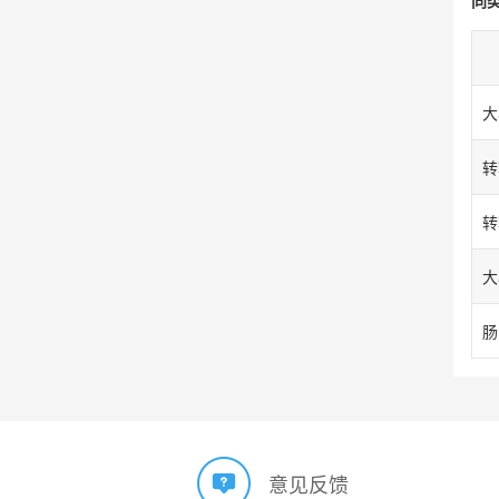
同
大
转
转
大
肠
意见反馈