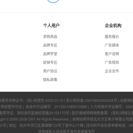
个人用户
企业机构
求购商品
服务报价
品牌专区
广告媒体
品牌学堂
客户说明
促销专区
广告规则
用户协议
企业合作
隐私政策
息服务资格证书：
(浙)-经营性-2023-0110
|
浙公网安备 33010802004206号
| 出版物
业务经营许可证
| 食品许可证编号：
JY13301080010985
| 人力资源许可证编号：
330
凭证：浙杭食药监械经营备20153170号 | 医疗器械网络销售备案：(浙杭)网械企备字[
ight © 2000-
2026
DXY All Rights Reserved.
|
本网站用字经北大方正电子有限公司授
公司
|
地址：杭州市滨江区潮涌路723号丁香中心T1幢
|
违法和不良信息举报电话：0571-
涉未成年人违法和不良信息举报专区