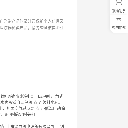
采购助手
户咨询产品时请注意保护个人信息及
医疗器械类产品，请先查证核实企业
返回顶部
0
元
试
用
关
注
研
选
菌
节能 ☆ 微电脑智能控制 ☆ 自动摆叶广角式
 水满防溢自动停机 ☆ 连续排水孔，
隔尘、抑菌空气过滤网 ☆ 带低温自动除
时、8小时的定时关机
统
上海铭尼机电设备有限公司 销