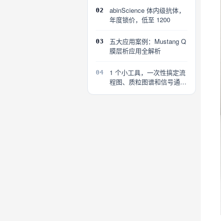
abinScience 体内级抗体，
02
年度锁价，低至 1200
五大应用案例：Mustang Q
03
膜层析应用全解析
1 个小工具，一次性搞定流
04
程图、质粒图谱和信号通路
图