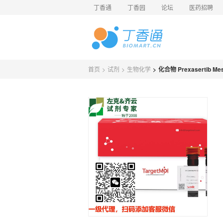
丁香通
丁香园
论坛
医药招聘
首页
>
试剂
>
生物化学
>
化合物 Prexasertib Mes