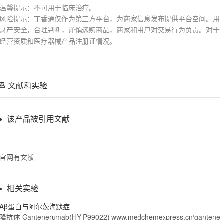
温馨提示：不可用于临床治疗。
风险提示：丁香通仅作为第三方平台，为商家信息发布提供平台空间。用
财产安全，合理判断，谨慎选购商品，商家和用户对交易行为负责。对于
经营资质和医疗器械产品注册证情况。
文献和实验
该产品被引用文献
官网有文献
相关实验
Aβ蛋白与阿尔茨海默症
隆抗体 Gantenerumab(HY-P99022) www.medchemexpress.cn/gan