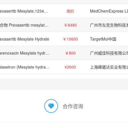
Prexasertib Mesylate,1234015-57-6
询价
MedChemExpress L
化合物 Prexasertib mesylate【1234015-55-4】
￥8480
exasertib Mesylate Hydrate
￥10600
TargetMol中国
Garenoxacin Mesylate hydrate
￥800
广州威佳科技有限公
Dalasetron (Mesylate hydrate)
¥2600
上海嵘崴达实业有限
合作咨询