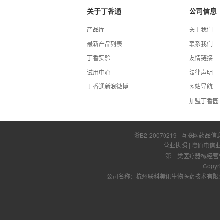
关于丁香通
公司信息
产品库
关于我们
最新产品列表
联系我们
丁香实验
友情链接
试用中心
法律声明
丁香通新浪微博
网站导航
加盟丁香园
浙B2-20070219
| 互联网药品信
营业执照
|
增值电信
第二类医疗器械经营备案
Copyr
公司名称：杭州联科美讯生物医药技术有限