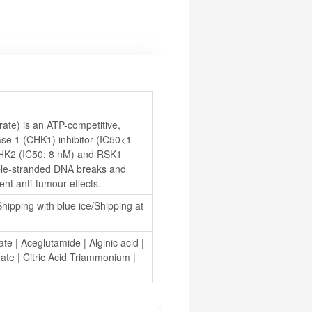
te) is an ATP-competitive, 
ase 1 (CHK1) inhibitor (IC50<1 
CHK2 (IC50: 8 nM) and RSK1 
ble-stranded DNA breaks and 
ent anti-tumour effects.
hipping with blue ice/Shipping at 
ate
 | 
Aceglutamide
 | 
Alginic acid
 | 
rate
 | 
Citric Acid Triammonium
 | 