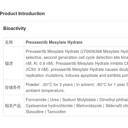
Product Introduction
Bioactivity
名称
Prexasertib Mesylate Hydrate
Prexasertib Mesylate Hydrate (LY2606368 Mesylate Hydra
selective, second generation cell cycle detection site kin
描述
nM, Ki: 0.9 nM). Prexasertib Mesylate Hydrate inhibits 
(IC50: 9 nM). prexasertib Mesylate Hydrate causes dou
replication mutations, induces apoptosis and exhibits pot
Powder: -20°C for 3 years | In solvent: -80°C for 1 year S
存储条件
ambient temperature.
Formamide
 | 
Urea
 | 
Sodium Molybdate
 | 
Dimethyl phthal
相关产品
Cysteamine hydrochloride
 | 
Metronidazole
 | 
Sildenafil cit
Stavudine
 | 
Tamoxifen