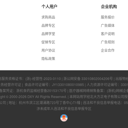
个人用户
企业机构
求购商品
服务报价
品牌专区
广告媒体
品牌学堂
客户说明
促销专区
广告规则
用户协议
企业合作
隐私政策
息服务资格证书：
(浙)-经营性-2023-0110
|
浙公网安备 33010802004206号
| 出版物
业务经营许可证
| 食品许可证编号：
JY13301080010985
| 人力资源许可证编号：
330
凭证：浙杭食药监械经营备20153170号 | 医疗器械网络销售备案：(浙杭)网械企备字[
ight © 2000-
2026
DXY All Rights Reserved.
|
本网站用字经北大方正电子有限公司授
公司
|
地址：杭州市滨江区潮涌路723号丁香中心T1幢
|
违法和不良信息举报电话：0571-
涉未成年人违法和不良信息举报专区