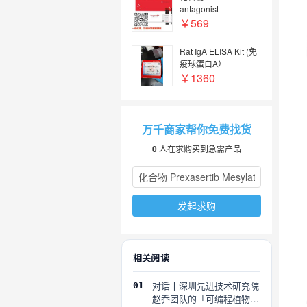
antagonist
1【1314796-00-3】
￥569
Rat IgA ELISA Kit (免
疫球蛋白A）
￥1360
万千商家帮你免费找货
0
人在求购买到急需产品
发起求购
相关阅读
对话丨深圳先进技术研究院
01
赵乔团队的「可编程植物」