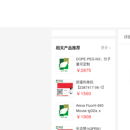
详
相关产品推荐
更多 >
DOPE-PEG-N3；分子
量可定制
￥2875
舒度利单抗
【2387417-06-1】
￥1560
Alexa Fluor® 660
Mouse IgG2a, κ
Isotype Ctrl
￥1908
化合物 hGPR91