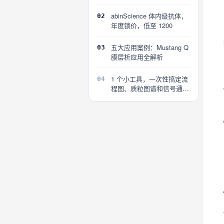
探索
abinScience 体内级抗体，
02
年度锁价，低至 1200
五大应用案例：Mustang Q
03
膜层析应用全解析
1 个小工具，一次性搞定流
04
程图、质粒图谱和信号通路
图