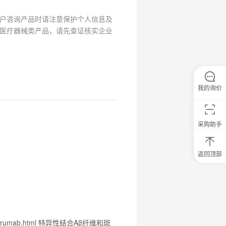
户咨询产品时请注意保护个人信息及
医疗器械类产品，请先查证核实企业
我的询价
采购助手
返回顶部
0
元
试
用
关
注
研
选
tenerumab.html 特异性结合Aβ纤维和斑