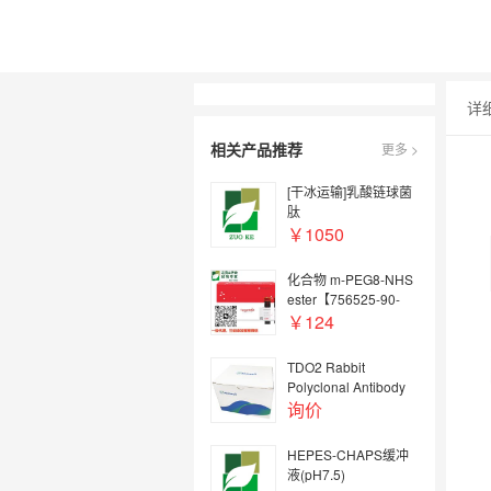
详
相关产品推荐
更多 >
[干冰运输]乳酸链球菌
肽
￥1050
化合物 m-PEG8-NHS
ester【756525-90-
3】
￥124
TDO2 Rabbit
Polyclonal Antibody
询价
HEPES-CHAPS缓冲
液(pH7.5)