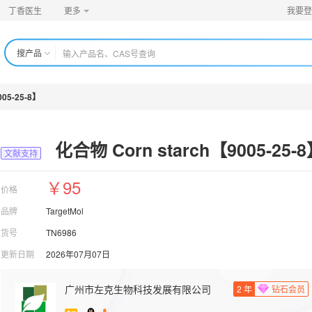
丁香医生
更多
我要登
搜产品
005-25-8】
化合物 Corn starch【9005-25-
文献支持
￥95
价格
品牌
TargetMol
货号
TN6986
更新日期
2026年07月07日
广州市左克生物科技发展有限公司
2
年
钻石会员