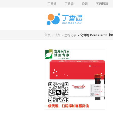
丁香通
丁香园
论坛
医药招聘
首页
>
试剂
>
生物化学
>
化合物 Corn starch【9