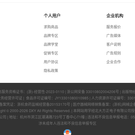
个人用户
企业机构
求购商品
服务报价
品牌专区
广告媒体
品牌学堂
客户说明
促销专区
广告规则
用户协议
企业合作
隐私政策
息服务资格证书：
(浙)-经营性-2023-0110
|
浙公网安备 33010802004206号
| 出版物
业务经营许可证
| 食品许可证编号：
JY13301080010985
| 人力资源许可证编号：
330
凭证：浙杭食药监械经营备20153170号 | 医疗器械网络销售备案：(浙杭)网械企备字[
ight © 2000-
2026
DXY All Rights Reserved.
|
本网站用字经北大方正电子有限公司授
公司
|
地址：杭州市滨江区潮涌路723号丁香中心T1幢
|
违法和不良信息举报电话：0571-
涉未成年人违法和不良信息举报专区