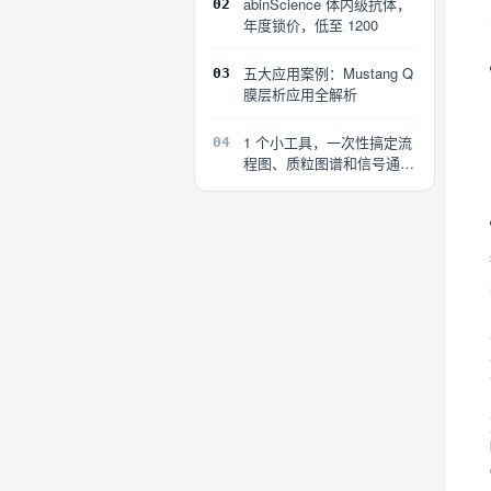
abinScience 体内级抗体，
02
年度锁价，低至 1200
五大应用案例：Mustang Q
03
膜层析应用全解析
1 个小工具，一次性搞定流
04
程图、质粒图谱和信号通路
图