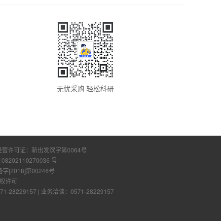
无忧采购 轻松科研
经营许可证：
新出发滨字第0064号
108202110270036 号
2018]第00246号
权许可
28229157
|
业务洽谈：0571-28229157