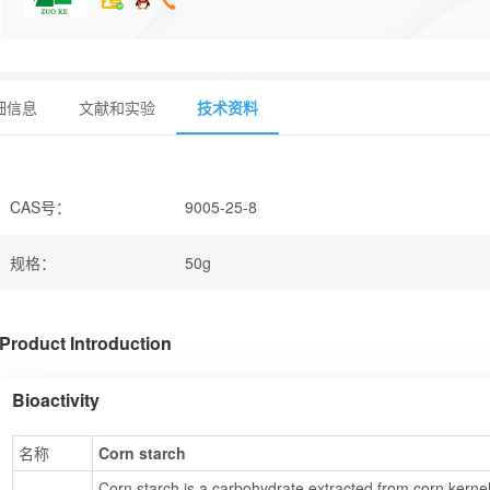
细信息
文献和实验
技术资料
CAS号
：
9005-25-8
规格
：
50g
Product Introduction
Bioactivity
名称
Corn starch
Corn starch is a carbohydrate extracted from corn kernels,