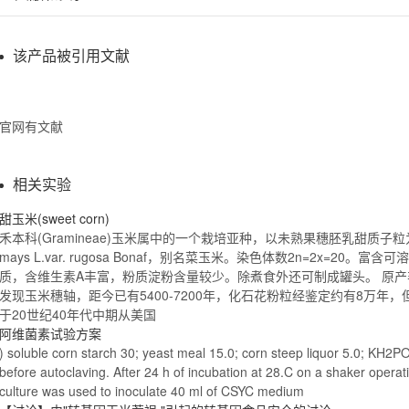
该产品被引用文献
官网有文献
相关实验
甜玉米(sweet
corn
)
禾本科(Gramineae)玉米属中的一个栽培亚种，以未熟果穗胚乳甜质子
mays L.var. rugosa Bonaf，别名菜玉米。染色体数2n=2x=20。富含
质，含维生素A丰富，粉质淀粉含量较少。除煮食外还可制成罐头。 原
发现玉米穗轴，距今已有5400-7200年，化石花粉粒经鉴定约有8万年
于20世纪40年代中期从美国
阿维菌素试验方案
) soluble
corn
starch
30; yeast meal 15.0;
corn
steep liquor 5.0; KH2PO
before autoclaving. After 24 h of incubation at 28.C on a shaker operat
culture was used to inoculate 40 ml of CSYC medium