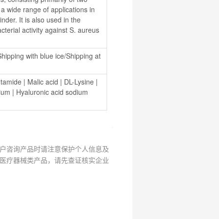
wide range of applications in 
nder. It is also used in the 
cterial activity against S. aureus 
hipping with blue ice/Shipping at 
utamide
 | 
Malic acid
 | 
DL-Lysine
 | 
ium
 | 
Hyaluronic acid sodium 
户咨询产品时请注意保护个人信息及
医疗器械类产品，请先查证核实企业