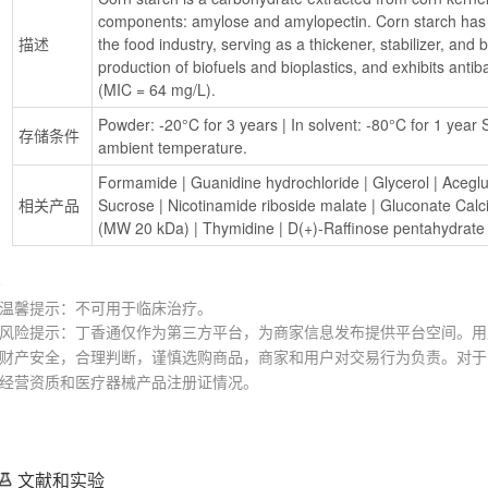
components: amylose and amylopectin. Corn starch has a 
描述
the food industry, serving as a thickener, stabilizer, and bi
production of biofuels and bioplastics, and exhibits antiba
(MIC = 64 mg/L).
Powder: -20°C for 3 years | In solvent: -80°C for 1 year S
存储条件
ambient temperature.
Formamide
 | 
Guanidine hydrochloride
 | 
Glycerol
 | 
Acegl
相关产品
Sucrose
 | 
Nicotinamide riboside malate
 | 
Gluconate Calc
(MW 20 kDa)
 | 
Thymidine
 | 
D(+)-Raffinose pentahydrate
温馨提示：不可用于临床治疗。
风险提示：丁香通仅作为第三方平台，为商家信息发布提供平台空间。用
财产安全，合理判断，谨慎选购商品，商家和用户对交易行为负责。对于
经营资质和医疗器械产品注册证情况。
文献和实验