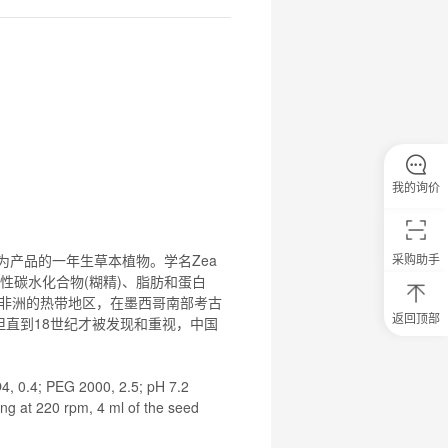
我的询价
粒为产品的一年生草本植物。学名Zea
采购助手
可溶性碳水
化合物
(糊精)、脂肪和蛋白
产非洲的热带地区，在墨西哥南部考古
返回顶部
，但直到18世纪才被发现和重视，中国
0
元
试
用
4, 0.4; PEG 2000, 2.5; pH 7.2
关
ing at 220 rpm, 4 ml of the seed
注
研