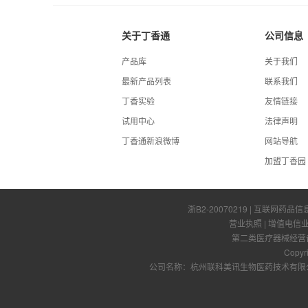
关于丁香通
公司信息
产品库
关于我们
最新产品列表
联系我们
丁香实验
友情链接
试用中心
法律声明
丁香通新浪微博
网站导航
加盟丁香园
浙B2-20070219
| 互联网药品信
营业执照
|
增值电信
第二类医疗器械经营备案
Copyr
公司名称：杭州联科美讯生物医药技术有限