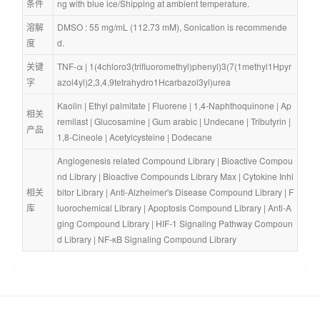
条件
ng with blue ice/Shipping at ambient temperature.
溶解
DMSO : 55 mg/mL (112.73 mM), Sonication is recommende
度
d.
关键
TNF-α
 | 
1(4chloro3(trifluoromethyl)phenyl)3(7(1methyl1Hpyr
字
azol4yl)2,3,4,9tetrahydro1Hcarbazol3yl)urea
Kaolin
 | 
Ethyl palmitate
 | 
Fluorene
 | 
1,4-Naphthoquinone
 | 
Ap
相关
remilast
 | 
Glucosamine
 | 
Gum arabic
 | 
Undecane
 | 
Tributyrin
 | 
产品
1,8-Cineole
 | 
Acetylcysteine
 | 
Dodecane
Angiogenesis related Compound Library
 | 
Bioactive Compou
nd Library
 | 
Bioactive Compounds Library Max
 | 
Cytokine Inhi
相关
bitor Library
 | 
Anti-Alzheimer's Disease Compound Library
 | 
F
库
luorochemical Library
 | 
Apoptosis Compound Library
 | 
Anti-A
ging Compound Library
 | 
HIF-1 Signaling Pathway Compoun
d Library
 | 
NF-κB Signaling Compound Library