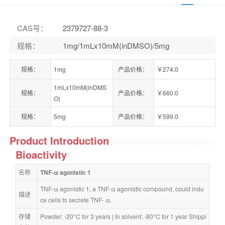
CAS号
：
2379727-88-3
规格
：
1mg/1mLx10mM(inDMSO)/5mg
规格：
1mg
产品价格：
￥274.0
1mLx10mM(inDMS
规格：
产品价格：
￥660.0
O)
规格：
5mg
产品价格：
￥599.0
Product Introduction
Bioactivity
名称
TNF-α agonistic 1
TNF-α agonistic 1, a TNF-α agonistic compound, could indu
描述
ce cells to secrete TNF- α.
存储
Powder: -20°C for 3 years | In solvent: -80°C for 1 year Shippi