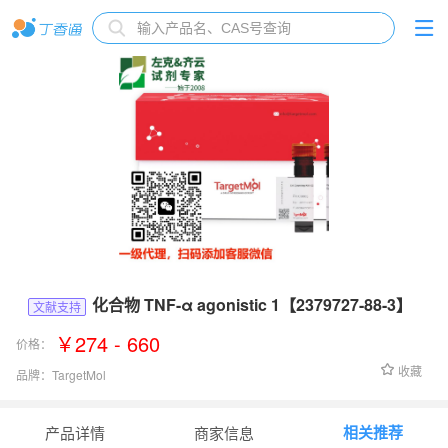
化合物 TNF-α agonistic 1【2379727-88-3】
文献支持
￥274 - 660
价格：
收藏
品牌：
TargetMol
货号：
T60124
相关推荐
产品详情
商家信息