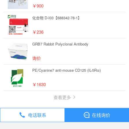
￥900
化合物 D-I03【688342-78-1】
￥236
GRB7 Rabbit Polyclonal Antibody
询价
PE/Cyanine7 anti-mouse CD125 (IL-5Rα)
￥1630
查看更多
电话联系
在线询价
丁香通
全部分类
试剂
化合物 TNF-α agonistic 1【2379727-88-3】