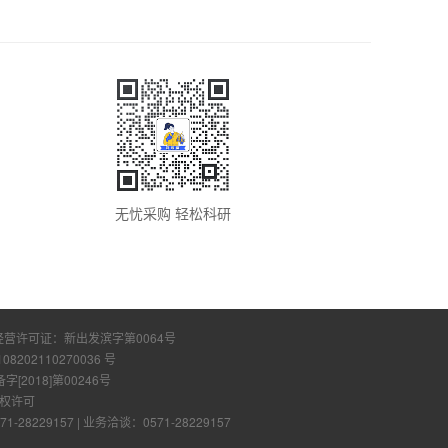
无忧采购 轻松科研
经营许可证：
新出发滨字第0064号
108202110270036 号
2018]第00246号
权许可
28229157
|
业务洽谈：0571-28229157