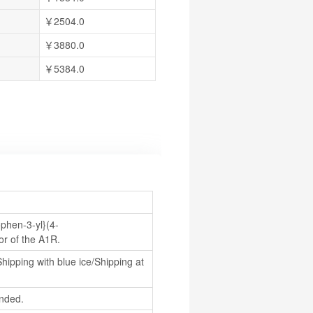
￥2504.0
￥3880.0
￥5384.0
ophen-3-yl}(4-
or of the A1R.
hipping with blue ice/Shipping at 
nded.