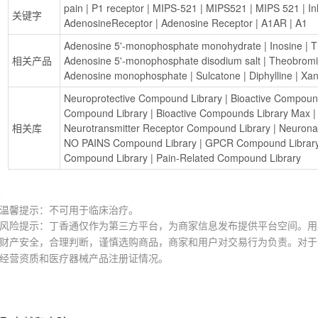
pain
 | 
P1 receptor
 | 
MIPS-521
 | 
MIPS521
 | 
MIPS 521
 | 
In
关键字
AdenosineReceptor
 | 
Adenosine Receptor
 | 
A1AR
 | 
A1
Adenosine 5'-monophosphate monohydrate
 | 
Inosine
 | 
T
相关产品
Adenosine 5'-monophosphate disodium salt
 | 
Theobrom
Adenosine monophosphate
 | 
Sulcatone
 | 
Diphylline
 | 
Xan
Neuroprotective Compound Library
 | 
Bioactive Compoun
Compound Library
 | 
Bioactive Compounds Library Max
 |
相关库
Neurotransmitter Receptor Compound Library
 | 
Neurona
NO PAINS Compound Library
 | 
GPCR Compound Librar
Compound Library
 | 
Pain-Related Compound Library
温馨提示：不可用于临床治疗。
风险提示：丁香通仅作为第三方平台，为商家信息发布提供平台空间。用
财产安全，合理判断，谨慎选购商品，商家和用户对交易行为负责。对于
经营资质和医疗器械产品注册证情况。