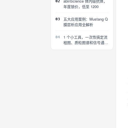
abinScience 体内级抗体，
02
年度锁价，低至 1200
五大应用案例：Mustang Q
03
膜层析应用全解析
1 个小工具，一次性搞定流
04
程图、质粒图谱和信号通路
图