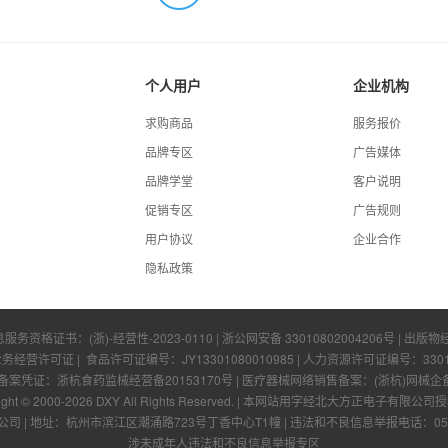
个人用户
企业机构
求购商品
服务报价
品牌专区
广告媒体
品牌学堂
客户说明
促销专区
广告规则
用户协议
企业合作
隐私政策
息服务资格证书：
(浙)-经营性-2023-0110
|
浙公网安备 33010802004206号
| 出版物
业务经营许可证
| 食品许可证编号：
JY13301080010985
| 人力资源许可证编号：
330
凭证：浙杭食药监械经营备20153170号 | 医疗器械网络销售备案：(浙杭)网械企备字[
ight © 2000-
2026
DXY All Rights Reserved.
|
本网站用字经北大方正电子有限公司授
公司
|
地址：杭州市滨江区潮涌路723号丁香中心T1幢
|
违法和不良信息举报电话：0571-
涉未成年人违法和不良信息举报专区