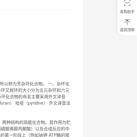
采购助手
返回顶部
0
元
试
用
关
注
研
选
菌
所以称为芳杂环
化合物
。 一、杂环
化
杂环又按环的大小分为五元杂环和六元
杂环
化合物
的命名主要采用外文译音
n） 吡啶（pyridine） 外文译音法
）两种结构的高能
化合物
。其作用为贮
例如磷酸烯醇丙酮酸）以及合成反应的中
周期的第一阶段上（例如钠钾 ATP酶的羧