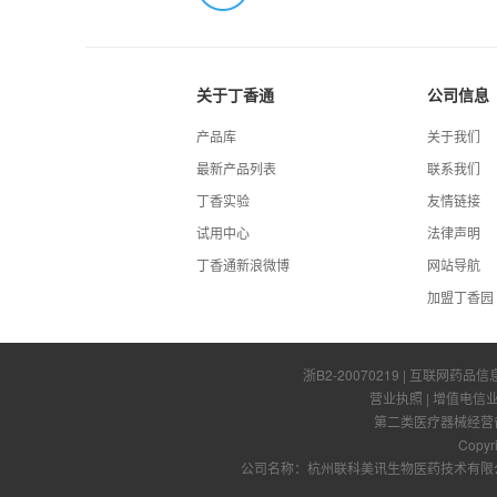
关于丁香通
公司信息
产品库
关于我们
最新产品列表
联系我们
丁香实验
友情链接
试用中心
法律声明
丁香通新浪微博
网站导航
加盟丁香园
浙B2-20070219
| 互联网药品信
营业执照
|
增值电信
第二类医疗器械经营备案
Copyr
公司名称：杭州联科美讯生物医药技术有限