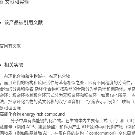
文献和实验
该产品被引用文献
官网有文献
相关实验
杂环
化合物
和生物碱-- 杂环
化合物
，而且它们的结构和反应活性与苯有相似之处，即有不同程度的芳香性，
合物
的分类和命名 杂环
化合物
可按杂环的骨架分为单杂环和稠杂环。单
杂环；稠杂环按其稠合环形式分为苯稠杂环和稠杂环。如表
19
-1所示。 
法，把杂环
化合物
的英文名称的汉字译音加“口”字旁表示。例如： 呋喃（fura
是根据国际
高能
化合物
energy rich compound
分子中具有高能键的
化合物
。在生物体内主要有上式（Ⅰ）和（Ⅱ
藏能量（例如 ATP、肌酸磷酸）和作为产生 ATP源的中间代谢产物（
间物质（例如酰基辅酶 A），在蛋白质的结构（ conformation）变化