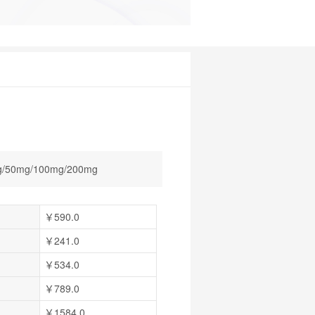
/50mg/100mg/200mg
￥590.0
￥241.0
￥534.0
￥789.0
￥1584.0