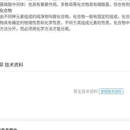
基磷酸中间体）也具有重要作用。多数高等
化合物
具有磷酸基，但也有
化合物
由不同种元素组成的纯净物叫做
化合物
。
化合物
一般有固定的组成。
化合
物
具有确定的物理性质和化学性质，不同于其组成元素的性质。
化合物
中
方法分开，而必须用化学方法才能分离。
技术资料
暂无技术资料
索取技术资料
类产品报价