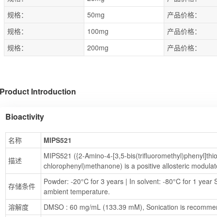
规格：
50mg
产品价格：
规格：
100mg
产品价格：
规格：
200mg
产品价格：
Product Introduction
Bioactivity
名称
MIPS521
MIPS521 ({2-Amino-4-[3,5-bis(trifluoromethyl)phenyl]thi
描述
chlorophenyl)methanone) is a positive allosteric modulat
Powder: -20°C for 3 years | In solvent: -80°C for 1 year S
存储条件
ambient temperature.
溶解度
DMSO : 60 mg/mL (133.39 mM), Sonication is recomme