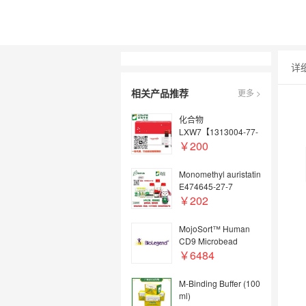
详
相关产品推荐
更多 >
化合物
LXW7【1313004-77-
1】
￥200
Monomethyl auristatin
E474645-27-7
￥202
MojoSort™ Human
CD9 Microbead
Exosome Kit
￥6484
M-Binding Buffer (100
ml)