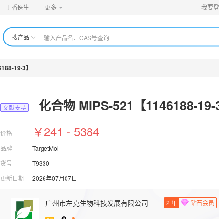
丁香医生
更多
我要登
搜产品
188-19-3】
化合物 MIPS-521【1146188-19
文献支持
￥241 - 5384
价格
品牌
TargetMol
货号
T9330
更新日期
2026年07月07日
广州市左克生物科技发展有限公司
2
年
钻石会员