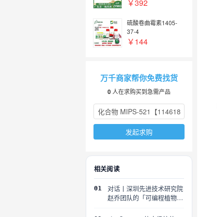
￥392
硫酸卷曲霉素1405-
37-4
￥144
万千商家帮你免费找货
0
人在求购买到急需产品
发起求购
相关阅读
对话丨深圳先进技术研究院
01
赵乔团队的「可编程植物」
探索