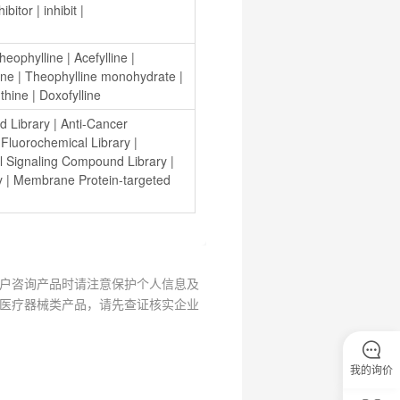
hibitor
 | 
inhibit
 | 
heophylline
 | 
Acefylline
 | 
ine
 | 
Theophylline monohydrate
 | 
thine
 | 
Doxofylline
d Library
 | 
Anti-Cancer 
 
Fluorochemical Library
 | 
l Signaling Compound Library
 | 
y
 | 
Membrane Protein-targeted 
户咨询产品时请注意保护个人信息及
医疗器械类产品，请先查证核实企业
我的询价