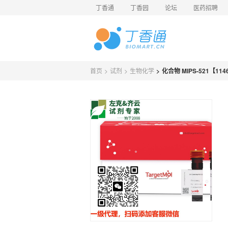
丁香通
丁香园
论坛
医药招聘
首页
>
试剂
>
生物化学
>
化合物 MIPS-521【1146