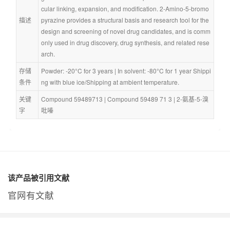
cular linking, expansion, and modification. 2-Amino-5-bromo
描述
pyrazine provides a structural basis and research tool for the 
design and screening of novel drug candidates, and is comm
only used in drug discovery, drug synthesis, and related rese
arch.
存储
Powder: -20°C for 3 years | In solvent: -80°C for 1 year Shippi
条件
ng with blue ice/Shipping at ambient temperature.
关键
Compound 59489713
 | 
Compound 59489 71 3
 | 
2-氨基-5-溴
字
吡嗪
该产品被引用文献
官网有文献