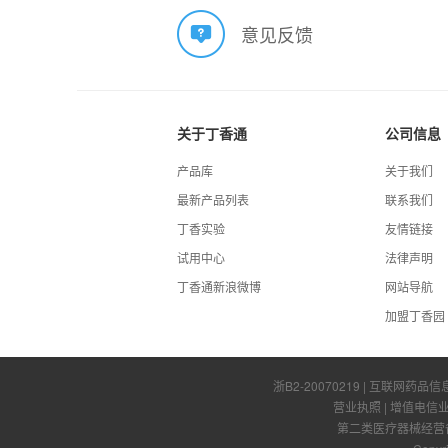
意见反馈
关于丁香通
公司信息
产品库
关于我们
最新产品列表
联系我们
丁香实验
友情链接
试用中心
法律声明
丁香通新浪微博
网站导航
加盟丁香园
浙B2-20070219
| 互联网药品信
营业执照
|
增值电信
第二类医疗器械经营备案