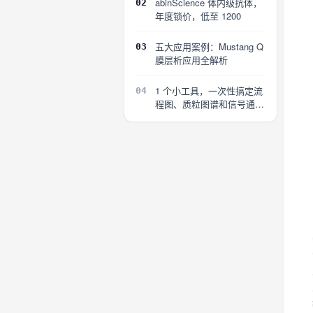
abinScience 体内级抗体，
02
年度锁价，低至 1200
五大应用案例：Mustang Q
03
膜层析应用全解析
1 个小工具，一次性搞定流
04
程图、质粒图谱和信号通路
图