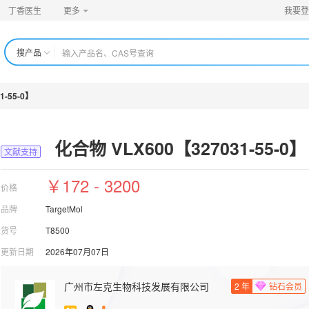
丁香医生
更多
我要登
搜产品
1-55-0】
化合物 VLX600【327031-55-0】
文献支持
￥172 - 3200
价格
品牌
TargetMol
货号
T8500
更新日期
2026年07月07日
广州市左克生物科技发展有限公司
2
年
钻石会员