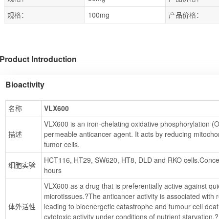
规格：
100mg
产品价格：
Product Introduction
Bioactivity
名称
VLX600
VLX600 is an iron-chelating oxidative phosphorylation (OX
描述
permeable anticancer agent. It acts by reducing mitochond
tumor cells.
HCT116, HT29, SW620, HT8, DLD and RKO cells.Concentr
细胞实验
hours
VLX600 as a drug that is preferentially active against qui
microtissues.?The anticancer activity is associated with 
体外活性
leading to bioenergetic catastrophe and tumour cell d
cytotoxic activity under conditions of nutrient starvation.