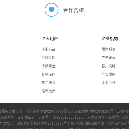
合作咨询
个人用户
企业机构
求购商品
服务报价
品牌专区
广告媒体
品牌学堂
客户说明
促销专区
广告规则
用户协议
企业合作
隐私政策
息服务资格证书：
(浙)-经营性-2023-0110
|
浙公网安备 33010802004206号
| 出版物
业务经营许可证
| 食品许可证编号：
JY13301080010985
| 人力资源许可证编号：
330
凭证：浙杭食药监械经营备20153170号 | 医疗器械网络销售备案：(浙杭)网械企备字[