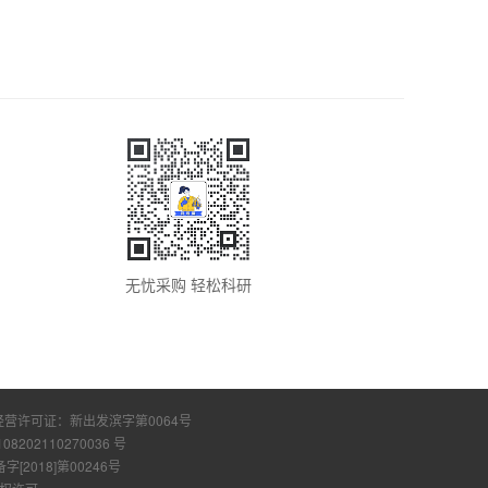
无忧采购 轻松科研
经营许可证：
新出发滨字第0064号
108202110270036 号
2018]第00246号