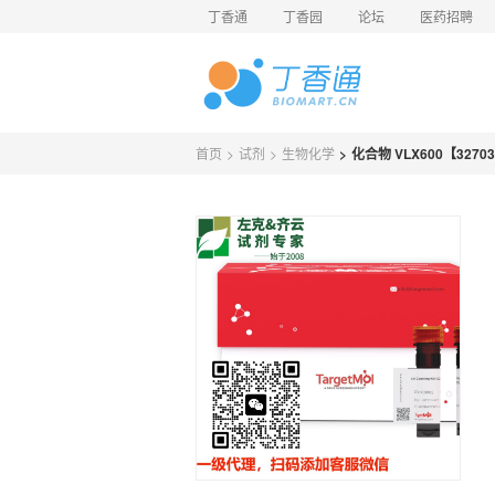
丁香通
丁香园
论坛
医药招聘
首页
>
试剂
>
生物化学
>
化合物 VLX600【32703