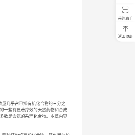
采购助手
返回顶部
0
元
试
用
关
注
研
选
菌
数量几乎占已知有机
化合物
的三分之
的一些有显著疗效的天然药物和合成
多数是含氮的杂环
化合物
。本章内容
）两种结构的高能
化合物
。其作用为贮