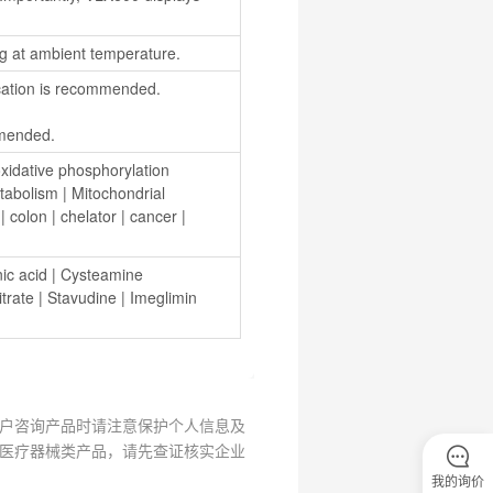
ng at ambient temperature.
ation is recommended.
ommended.
xidative phosphorylation 
tabolism
 | 
Mitochondrial 
 | 
colon
 | 
chelator
 | 
cancer
 | 
nic acid
 | 
Cysteamine 
itrate
 | 
Stavudine
 | 
Imeglimin 
户咨询产品时请注意保护个人信息及
医疗器械类产品，请先查证核实企业
我的询价