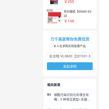
￥255
安石榴甙【65995-63-
3】
￥146
万千商家帮你免费找货
0
人在求购买到急需产品
发起求购
相关阅读
细胞污染识别与处理全攻
01
略：5 种常见类型+关键误
区