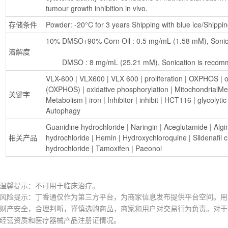
tumour growth inhibition in vivo.
存储条件
Powder: -20°C for 3 years Shipping with blue ice/Shippi
10% DMSO+90% Corn Oil : 0.5 mg/mL (1.58 mM), Sonic
溶解度
        DMSO : 8 mg/mL (25.21 mM), Sonication is rec
VLX-600
 | 
VLX600
 | 
VLX 600
 | 
proliferation
 | 
OXPHOS
 | 
o
(OXPHOS)
 | 
oxidative phosphorylation
 | 
MitochondrialMe
关键字
Metabolism
 | 
iron
 | 
Inhibitor
 | 
inhibit
 | 
HCT116
 | 
glycolytic
Autophagy
Guanidine hydrochloride
 | 
Naringin
 | 
Aceglutamide
 | 
Algi
相关产品
hydrochloride
 | 
Hemin
 | 
Hydroxychloroquine
 | 
Sildenafil c
hydrochloride
 | 
Tamoxifen
 | 
Paeonol
温馨提示：不可用于临床治疗。
风险提示：丁香通仅作为第三方平台，为商家信息发布提供平台空间。用
财产安全，合理判断，谨慎选购商品，商家和用户对交易行为负责。对于
经营资质和医疗器械产品注册证情况。