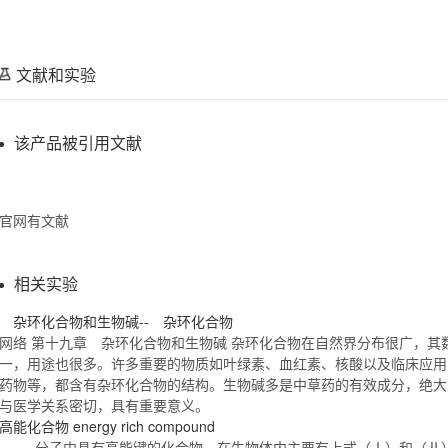
文献和实验
该产品被引用文献
官网有文献
相关实验
杂环
化合物
和生物碱-- 杂环
化合物
网络 第十九章 杂环
化合物
和生物碱 杂环
化合物
在自然界分布很广，其
一，用途也很多。许多重要的物质如叶绿素、血红素、核酸以及临床应用
药物等，都含有杂环
化合物
的结构。生物碱多是中草药的有效成分，绝大
与医学关系密切，具有重要意义。
高能
化合物
energy rich compound
分子中具有高能键的
化合物
。在生物体内主要有上式（Ⅰ）和（Ⅱ