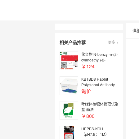
详
相关产品推荐
更多 >
化合物 N-benzyl-n-(2-
cyanoethyl)-2-
thiophenecarboxamid
￥124
e【700347-75-7】
KBTBD8 Rabbit
Polyclonal Antibody
AWA67304
询价
叶绿体核糖体提取试剂
盒-酶法
￥800
HEPES-KOH
（pH7.5； 1M）