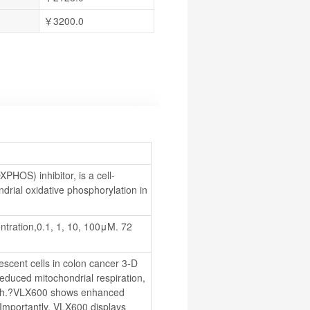
￥3200.0
PHOS) inhibitor, is a cell-
rial oxidative phosphorylation in 
ation,0.1, 1, 10, 100μM. 72 
escent cells in colon cancer 3-D 
reduced mitochondrial respiration, 
eath.?VLX600 shows enhanced 
?Importantly, VLX600 displays 