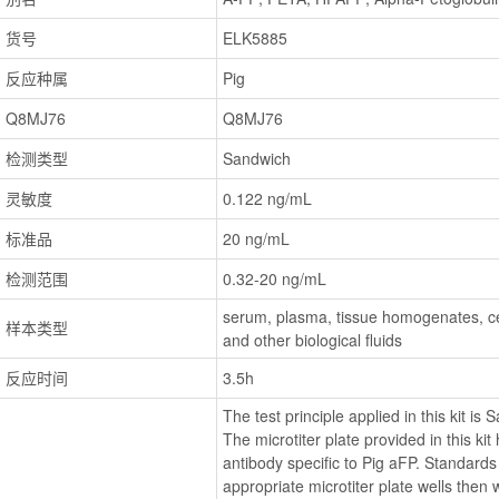
货号
ELK5885
反应种属
Pig
Q8MJ76
Q8MJ76
检测类型
Sandwich
灵敏度
0.122 ng/mL
标准品
20 ng/mL
检测范围
0.32-20 ng/mL
serum, plasma, tissue homogenates, cell
样本类型
and other biological fluids
反应时间
3.5h
The test principle applied in this kit 
The microtiter plate provided in this ki
antibody specific to Pig aFP. Standards
appropriate microtiter plate wells then 