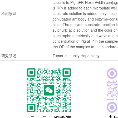
specific to Pig aFP. Next, Avidin conju
(HRP) is added to each microplate well
检测原理
substrate solution is added, only those 
conjugated antibody and enzyme-conjuga
color. The enzyme-substrate reaction is
sulphuric acid solution and the color c
spectrophotometrically at a wavelengt
concentration of Pig aFP in the sample
the OD of the samples to the standard 
研究领域
Tumor immunity;Hepatology;