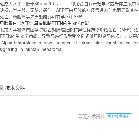
近成人水平（低于30μmg/L）。
甲胎蛋白
在产妇羊水或母体血浆中
A
缺损、脊柱裂、无脑儿等时，
AFP
可由开放的神经管进入羊水而导致其在
死亡、畸胎瘤等先天缺陷亦可有羊水中
AFP
甲胎蛋白
（
AFP
）具有抑制PTEN的生物学功能
北京大学和海南医学院联合对肝癌细胞特异性标志物
甲胎蛋白
（
AFP
）进
PTEN的生物学功能，导致肝癌细胞耐受全反式维甲酸诱导的凋亡，这是
“
Alpha
-
fetoprotein
: a new member of intracellular signal molecules
signaling in human hepatoma
技术资料
暂无技术资料
索取技术资料