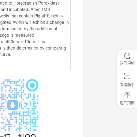
gated to Horseradish Peroxidase 
 and incubated. After TMB 
wells that contain Pig aFP, biotin-
ted Avidin will exhibit a change in 
 terminated by the addition of 
hange is measured 
h of 450nm ± 10nm. The 
s is then determined by comparing 
curve.
我的询价
采购助手
返回顶部
0
元
试
用
关
注