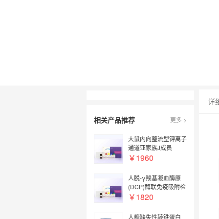
详
相关产品推荐
更多 >
大鼠内向整流型钾离子
通道亚家族J成员
5(KCNJ5)酶联免疫吸
￥1960
附检测试剂盒【Rat
KCNJ5(Potassium
人脱-γ羧基凝血酶原
Inwardly Rectifying
(DCP)酶联免疫吸附检
Channel Subfamily J,
测试剂盒【Human
￥1820
Member 5) ELISA
DCP(Des-gamma
Kit】
carboxyprothrombin)
人糖缺失性转铁蛋白