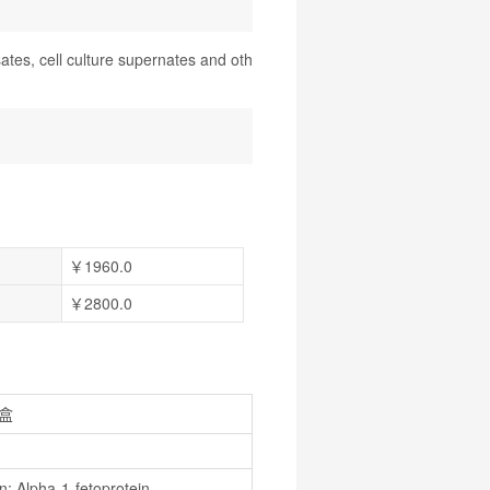
ates, cell culture supernates and oth
￥1960.0
￥2800.0
盒
; Alpha-1-fetoprotein