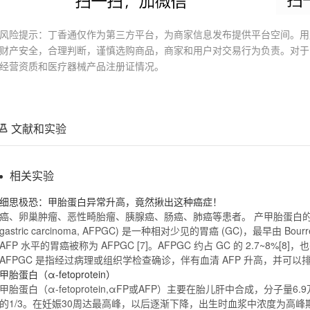
风险提示：丁香通仅作为第三方平台，为商家信息发布提供平台空间。用
财产安全，合理判断，谨慎选购商品，商家和用户对交易行为负责。对于
经营资质和医疗器械产品注册证情况。
文献和实验
相关实验
细思极恐：
甲胎蛋白
异常升高，竟然揪出这种癌症！
癌、卵巢肿瘤、恶性畸胎瘤、胰腺癌、肠癌、肺癌等患者。 产
甲胎蛋白
的
gastric carcinoma, AFPGC) 是一种相对少见的胃癌 (GC)，最早由 Bourre
AFP
水平的胃癌被称为 AFPGC [7]。AFPGC 约占 GC 的 2.7~8%[8]，也
AFPGC 是指经过病理或组织学检查确诊，伴有血清
AFP
升高，并可以
甲胎蛋白
（α-
fetoprotein
）
甲胎蛋白
（α-
fetoprotein
,αFP或
AFP
）主要在胎儿肝中合成，分子量6.9
的1/3。在妊娠30周达最高峰，以后逐渐下降，出生时血浆中浓度为高峰期