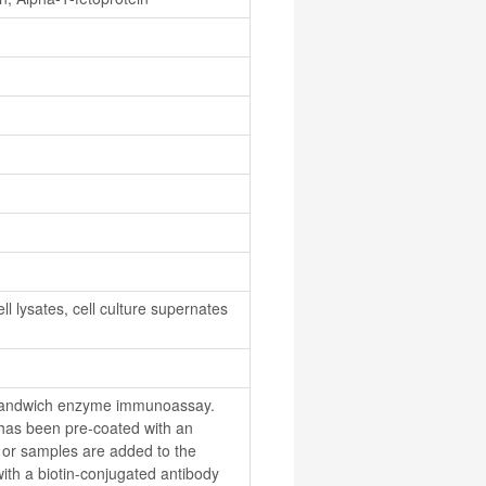
 lysates, cell culture supernates 
is Sandwich enzyme immunoassay. 
t has been pre-coated with an 
 or samples are added to the 
with a biotin-conjugated antibody 