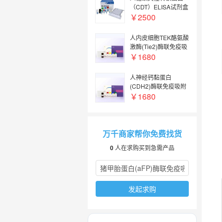
ELISA Kit】
（CDT）ELISA试剂盒
【Human
￥2500
carbohydrate-
deficient
人内皮细胞TEK酪氨酸
transferrin,CDT ELISA
激酶(Tie2)酶联免疫吸
Kit】
附检测试剂盒
￥1680
【Human Tie2(TEK
Tyrosine Kinase,
人神经钙黏蛋白
Endothelial) ELISA
(CDH2)酶联免疫吸附
Kit】
检测试剂盒【Human
￥1680
CDH2(Cadherin,
Neuronal) ELISA
Kit】
万千商家帮你免费找货
0
人在求购买到急需产品
发起求购