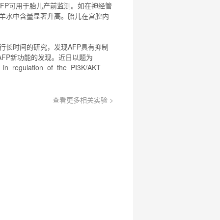
FP
可用于胎儿产前监测。如在神经管
羊水中含量显著升高。胎儿在宫腔内
行长时间的研究，发现
AFP
具有抑制
AFP
新功能的发现。近日以题为
 in regulation of the PI3K/AKT
查看更多相关实验 >