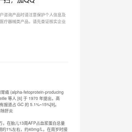
研
选
菌
户咨询产品时请注意保护个人信息及
医疗器械类产品，请先查证核实企业
胃癌 (
alpha
-
fetoprotein
-producing
ille 等人 [6] 于 1970 年提出，高
有报道占 GC 的 5.1%~15%[9]。
排除肝炎
万，在胎儿13周
AFP
占血浆蛋白总量
的1%左右，约40mg/L，在周岁时接