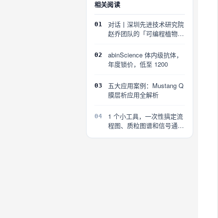
相关阅读
对话丨深圳先进技术研究院
01
赵乔团队的「可编程植物」
探索
abinScience 体内级抗体，
02
年度锁价，低至 1200
五大应用案例：Mustang Q
03
膜层析应用全解析
1 个小工具，一次性搞定流
04
程图、质粒图谱和信号通路
图