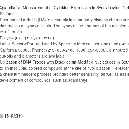
Quantitative Measurement of Cytokine Expression in Synoviocytes Deri
Patients
Rheumatoid arthritis (RA) is a chronic inflammatory disease characteri
destruction of synovial joints. The synovial
membranes
of the affected 
to infiltration
Dialysis (using dialysis tubing)
Lab is Spectra/Por produced by Spectrum Medical Industries, Inc.(609
California 90060, Phone: (213) 650-2100, (800) 634-3300), distribute
cut-offs and diameters are available
Utilization of DNA Probes with Digoxigenin-Modified Nucleotides in Sou
to an insoluble, colored compound at the site of hybridization.
Replace
a chemiluminescent process provides better sensitivity, as well as easie
development of compounds, such as adamantyl
技术资料