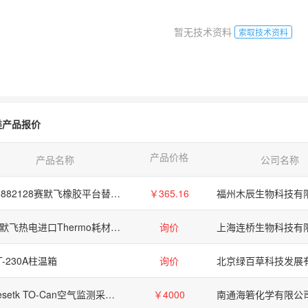
暂无技术资料
索取技术资料
类产品报价
产品价格
产品名称
公司名称
88882128赛默飞橡胶平台替换装Thermo Fisher Rubber tube replacement
￥365.16
福州木辰生物科技有
赛默飞热电进口Thermo耗材配件批发
询价
上海连桥生物科技有
T-230A柱温箱
询价
北京绿百草科技发展
Resetk TO-Can空气监测采样罐
￥4000
南通海箬化学有限公