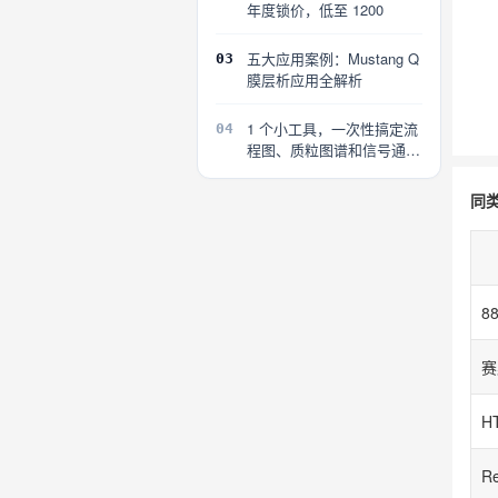
年度锁价，低至 1200
五大应用案例：Mustang Q
03
膜层析应用全解析
1 个小工具，一次性搞定流
04
程图、质粒图谱和信号通路
图
同
H