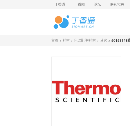
丁香通
丁香园
论坛
医药招聘
首页
>
耗材
>
色谱配件/耗材
>
其它
>
5015314