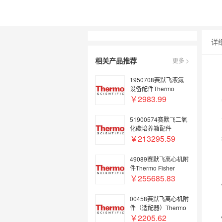
详
相关产品推荐
更多 >
1950708赛默飞液氮
设备配件Thermo
Fisher C.I. tall sleeve
￥2983.99
for CP3 for Customer
Installed
51900574赛默飞二氧
化碳培养箱配件
Thermo Fisher
￥213295.59
BOTTLE TURNING
DEVICE 3 LEVELS
49089赛默飞离心机附
HC 240
件Thermo Fisher
INLET-OUTLET ASSY
￥255685.83
00458赛默飞离心机附
件（适配器）Thermo
Fisher ADAPTER
￥2205.62