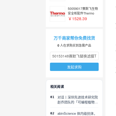
TUBE 45x120.6MM
50059017赛默飞生物
安全柜配件Thermo
Fisher Side hose
￥1528.39
connection 10-13 mm
万千商家帮你免费找货
0
人在求购买到急需产品
发起求购
相关阅读
对话丨深圳先进技术研究院
01
赵乔团队的「可编程植物」
探索
abinScience 体内级抗体，
02