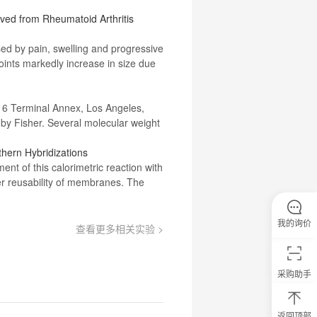
ved from Rheumatoid Arthritis
sed by pain, swelling and progressive
joints markedly increase in size due
16 Terminal Annex, Los Angeles,
d by
Fisher
. Several molecular weight
thern Hybridizations
ment
of this calorimetric reaction with
r reusability of
membranes
. The
我的询价
查看更多相关实验 >
采购助手
返回顶部