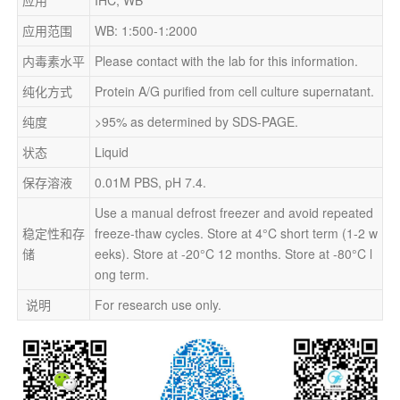
应用范围
WB: 1:500-1:2000
内毒素水平
Please contact with the lab for this information.
纯化方式
Protein A/G purified from cell culture supernatant.
纯度
>95% as determined by SDS-PAGE.
状态
Liquid
保存溶液
0.01M PBS, pH 7.4.
Use a manual defrost freezer and avoid repeated 
稳定性和存
freeze-thaw cycles. Store at 4°C short term (1-2 w
储
eeks). Store at -20°C 12 months. Store at -80°C l
ong term.
 说明
For research use only.