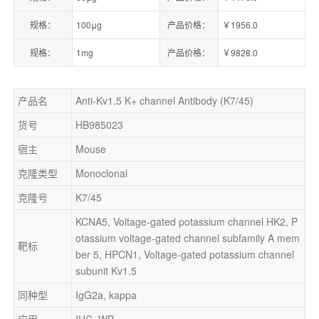
规格：
100μg
产品价格：
￥1956.0
规格：
1mg
产品价格：
￥9828.0
产品名
Anti-Kv1.5 K+ channel Antibody (K7/45)
货号
HB985023
宿主
Mouse
克隆类型
Monoclonal
克隆号
K7/45
KCNA5, Voltage-gated potassium channel HK2, P
otassium voltage-gated channel subfamily A mem
靶标
ber 5, HPCN1, Voltage-gated potassium channel 
subunit Kv1.5
同种型
IgG2a, kappa
应用
IHC, WB