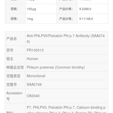
规格：
100μg
产品价格：
￥2288.0
规格：
1mg
产品价格：
￥11148.0
Anti-PHLPVII/Polcalcin Phl p 7 Antibody (SAA074
产品名
9)
货号
PR130013
宿主
Human
种属反应性
Phleum pratense (Common timothy)
克隆类型
Monoclonal
克隆号
SAA0749
Accession
O82040
号
P7, PHLPVII, Polcalcin Phl p 7, Calcium-binding p
靶标
ollen allergen Phl p 7, Phl p 7, Protein P7, Phleum 