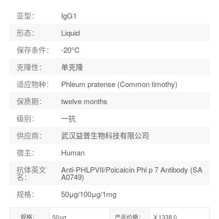
适应物种
：
Phleum pratense (Common timothy)
亚型
：
IgG1
形态
：
Liquid
保存条件
：
-20°C
克隆性
：
单克隆
适应物种
：
Phleum pratense (Common timothy)
保质期
：
twelve months
级别
：
一抗
供应商
：
武汉益普生物科技有限公司
宿主
：
Human
抗体英文
Anti-PHLPVII/Polcalcin Phl p 7 Antibody (SA
名
：
A0749)
规格
：
50μg/100μg/1mg
规格：
50μg
产品价格：
￥1338.0