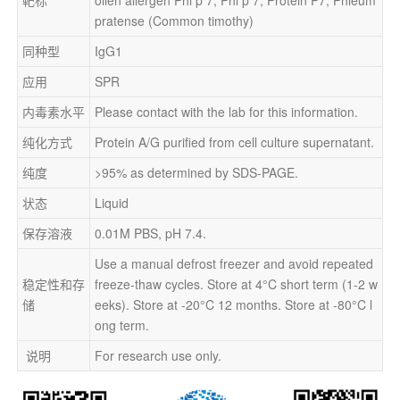
pratense (Common timothy)
同种型
IgG1
应用
SPR
内毒素水平
Please contact with the lab for this information.
纯化方式
Protein A/G purified from cell culture supernatant.
纯度
>95% as determined by SDS-PAGE.
状态
Liquid
保存溶液
0.01M PBS, pH 7.4.
Use a manual defrost freezer and avoid repeated 
稳定性和存
freeze-thaw cycles. Store at 4°C short term (1-2 w
储
eeks). Store at -20°C 12 months. Store at -80°C l
ong term.
 说明
For research use only.