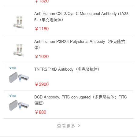
￥1320
Anti-Human CST3/Cys C Monoclonal Antibody (1A38
5)（单克隆抗体）
￥1180
Anti-Human P2RX4 Polyclonal Antibody（多克隆抗
体）
￥1020
TNFRSF10B Antibody（多克隆抗体）
￥3900
DCD Antibody, FITC conjugated（多克隆抗体；FITC
偶联）
￥880
查看更多