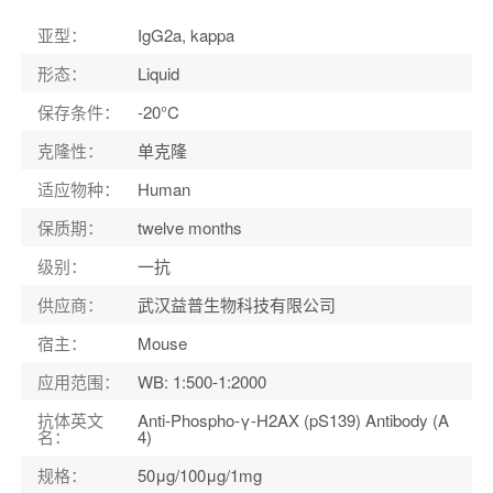
宿主
：
Mouse
亚型
：
IgG2a, kappa
适应物种
：
Human
形态
：
Liquid
保存条件
：
-20°C
克隆性
：
单克隆
适应物种
：
Human
保质期
：
twelve months
级别
：
一抗
供应商
：
武汉益普生物科技有限公司
宿主
：
Mouse
应用范围
：
WB: 1:500-1:2000
抗体英文
Anti-Phospho-γ-H2AX (pS139) Antibody (A
名
：
4)
规格
：
50μg/100μg/1mg