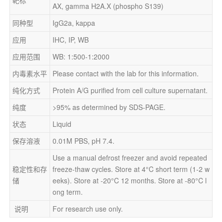
AX, gamma H2A.X (phospho S139)
同种型
IgG2a, kappa
应用
IHC, IP, WB
应用范围
WB: 1:500-1:2000
内毒素水平
Please contact with the lab for this information.
纯化方式
Protein A/G purified from cell culture supernatant.
纯度
>95% as determined by SDS-PAGE.
状态
Liquid
保存溶液
0.01M PBS, pH 7.4.
Use a manual defrost freezer and avoid repeated 
稳定性和存
freeze-thaw cycles. Store at 4°C short term (1-2 w
储
eeks). Store at -20°C 12 months. Store at -80°C l
ong term.
 说明
For research use only.