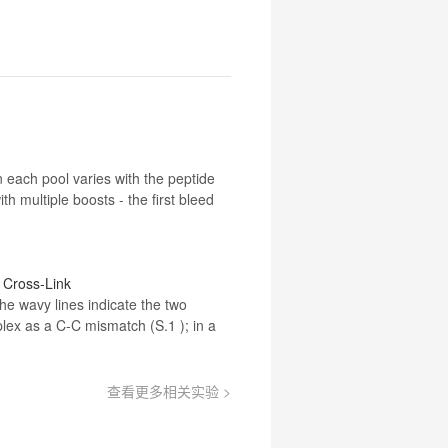
n each pool varies with the peptide
h multiple boosts - the first bleed
 Cross‐Link
The wavy lines indicate the two
lex as a C‐C mismatch (S.1 ); in a
查看更多相关实验 >