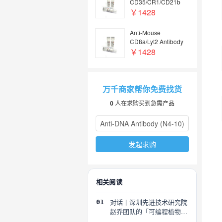
CD35/CR1/CD21b
Antibody (8C12),
￥1428
PerCP(流式抗体)
Anti-Mouse
CD8a/Lyt2 Antibody
(19.178#), PerCP(流
￥1428
式抗体)
万千商家帮你免费找货
0
人在求购买到急需产品
发起求购
相关阅读
对话丨深圳先进技术研究院
01
赵乔团队的「可编程植物」
探索