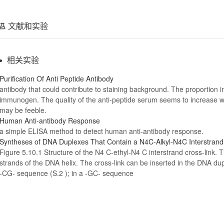
文献和实验
相关实验
Purification Of
Anti
Peptide
Antibody
antibody
that could contribute to staining background. The proportion i
immunogen. The quality of the
anti
-peptide serum seems to increase wit
may be feeble.
Human
Anti
-
antibody
Response
a simple ELISA method to detect human
anti
-
antibody
response.
Syntheses of
DNA
Duplexes That Contain a
N4
C‐Alkyl‐
N4
C Interstrand
Figure 5.
10
.1 Structure of the
N4
C‐ethyl‐
N4
C interstrand cross‐link. 
strands of the
DNA
helix. The cross‐link can be inserted in the
DNA
dup
‐CG‐ sequence (S.2 ); in a ‐GC‐ sequence