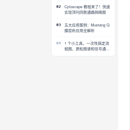
Cytoscape 教程来了！快速
02
实现顶刊同款通路网络图
五大应用案例：Mustang Q
03
膜层析应用全解析
1 个小工具，一次性搞定流
04
程图、质粒图谱和信号通路
图