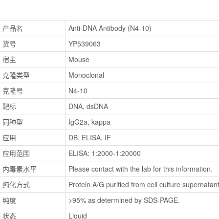
产品名
Anti-DNA Antibody (N4-10)
货号
YP539063
宿主
Mouse
克隆类型
Monoclonal
克隆号
N4-10
靶标
DNA, dsDNA
同种型
IgG2a, kappa
应用
DB, ELISA, IF
应用范围
ELISA: 1:2000-1:20000
内毒素水平
Please contact with the lab for this information.
纯化方式
Protein A/G purified from cell culture supernatant
纯度
>95% as determined by SDS-PAGE.
状态
Liquid