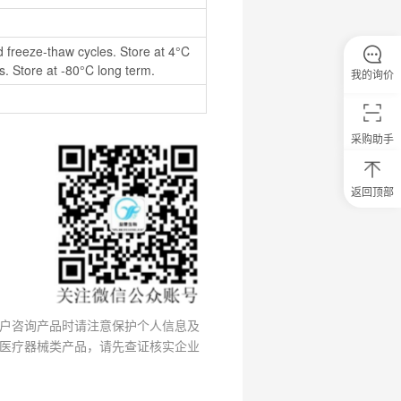
 freeze-thaw cycles. Store at 4°C 
. Store at -80°C long term.
我的询价
采购助手
返回顶部
0
元
试
用
关
注
研
选
户咨询产品时请注意保护个人信息及
菌
医疗器械类产品，请先查证核实企业