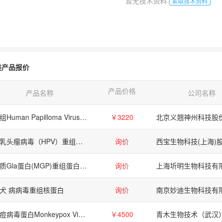
暂无技术资料
索取技术资料
类产品报价
产品价格
产品名称
公司名称
重组Human Papilloma Virus type 16 (HPV 16) L1蛋白 (VLP)
￥3220
人乳头瘤病毒（HPV）重组抗原
询价
基质Gla蛋白(MGP)重组蛋白,兔
询价
上海圻明生物科技有
犬 病病毒重组核蛋白
询价
南京妙迪生物科技有
猴痘病毒蛋白Monkeypox Virus (MPXV) L1R Protein, His Tag, E. coli
￥4500