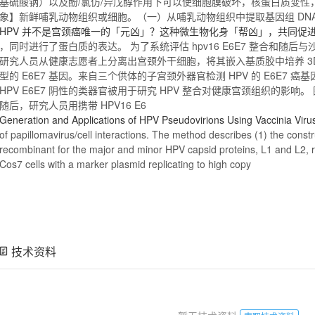
基硫酸钠）以及酚/氯仿/异戊醇作用下可以使细胞膜破坏，核
蛋白
质变性
象】新鲜哺乳动物组织或细胞。（一）从哺乳动物组织中提取基因组 DN
HPV
并不是宫颈癌唯一的「元凶」？这种微生物化身「帮凶」，共同促
，同时进行了
蛋白
质的表达。 为了系统评估
hpv16
E6E7 整合和随后
研究人员从健康志愿者上分离出宫颈外干细胞，将其嵌入基质胶中培养 3
型的 E6E7 基因。来自三个供体的子宫颈外器官检测
HPV
的 E6E7 
HPV
E6E7 阴性的类器官被用于研究
HPV
整合对健康宫颈组织的影响。 图片来源
随后，研究人员用携带
HPV16
E6
Generation and Applications of
HPV
Pseudovirions Using Vaccinia Viru
of papillomavirus/cell interactions. The method describes (1) the constr
recombinant for the major and minor
HPV
capsid proteins,
L1
and L2, re
Cos7 cells with a marker plasmid replicating to high copy
技术资料