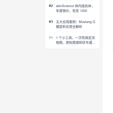
abinScience 体内级抗体，
02
年度锁价，低至 1200
五大应用案例：Mustang Q
03
膜层析应用全解析
1 个小工具，一次性搞定流
04
程图、质粒图谱和信号通路
图