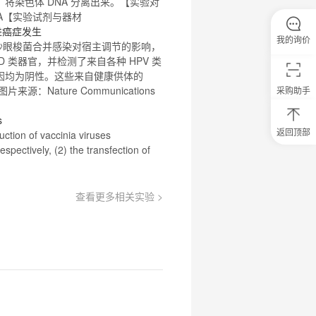
，将染色体 DNA 分离出来。【实验对
A【实验试剂与器材
进癌症发生
我的询价
与沙眼梭菌合并感染对宿主调节的影响，
D 类器官，并检测了来自各种
HPV
类
癌基因均为阴性。这些来自健康供体的
：Nature Communications
采购助手
s
返回顶部
uction of vaccinia viruses
0
spectively, (2) the transfection of
元
试
用
关
查看更多相关实验 >
注
研
选
菌