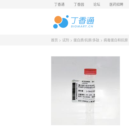
丁香通
丁香园
论坛
医药招聘
首页
>
试剂
>
蛋白质/抗原/多肽
>
病毒蛋白和抗原