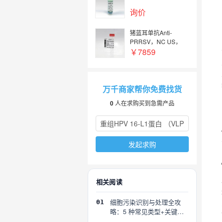
询价
猪蓝耳单抗Anti-
PRRSV，NC US，
rNC (VR2332)，
￥7859
IgG2a
万千商家帮你免费找货
0
人在求购买到急需产品
发起求购
相关阅读
细胞污染识别与处理全攻
01
略：5 种常见类型+关键误
区