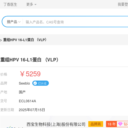
丁香医生
更多
我要登
搜产品
>
重组HPV 16-L1蛋白 （VLP）
重组HPV 16-L1蛋白 （VLP）
￥5259
价格
品牌
Seebio
产地
国产
货号
ECL0614A
更新日期
2025年07月15日
西宝生物科技(上海)股份有限公司
品牌商
18
年
钻