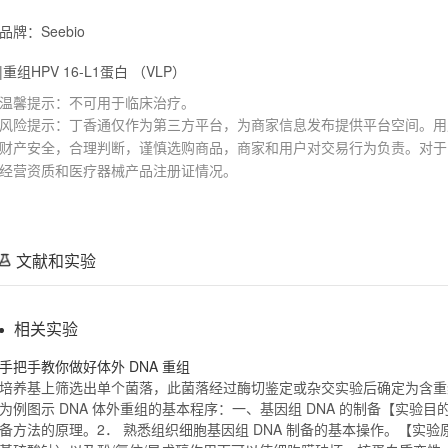
品牌：Seebio
|重组HPV 16-L1蛋白 （VLP）
温馨提示：不可用于临床治疗。
风险提示：丁香通仅作为第三方平台，为商家信息发布提供平台空间。用
财产安全，合理判断，谨慎选购商品，商家和用户对交易行为负责。对于
经营资质和医疗器械产品注册证情况。
文献和实验
相关实验
手把手教你做好体外 DNA
重组
培养基上筛选出单个菌落，此菌落经过酶切鉴定或杂交实验后确定为含
重
为例图示 DNA 体外
重组
的基本程序：一、基因组 DNA 的制备【实验目的
备方法的原理。2． 熟悉组织细胞基因组 DNA 制备的基本操作。【实验