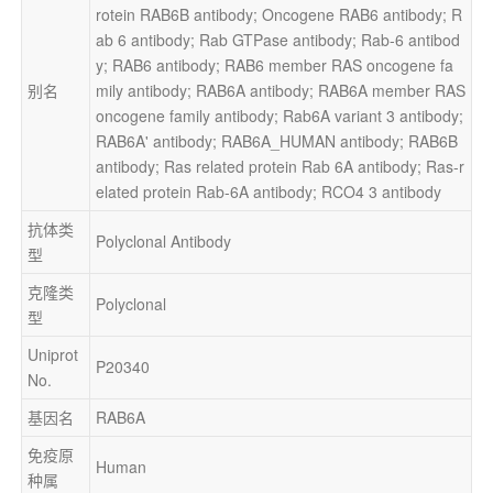
rotein RAB6B antibody; Oncogene RAB6 antibody; R
ab 6 antibody; Rab GTPase antibody; Rab-6 antibod
y; RAB6 antibody; RAB6 member RAS oncogene fa
别名
mily antibody; RAB6A antibody; RAB6A member RAS 
oncogene family antibody; Rab6A variant 3 antibody; 
RAB6A' antibody; RAB6A_HUMAN antibody; RAB6B 
antibody; Ras related protein Rab 6A antibody; Ras-r
elated protein Rab-6A antibody; RCO4 3 antibody
抗体类
Polyclonal Antibody
型
克隆类
Polyclonal
型
Uniprot 
P20340
No.
基因名
RAB6A
免疫原
Human
种属