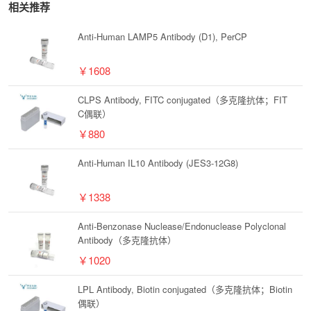
相关推荐
Anti-Human LAMP5 Antibody (D1), PerCP
￥1608
CLPS Antibody, FITC conjugated（多克隆抗体；FIT
C偶联）
￥880
Anti-Human IL10 Antibody (JES3-12G8)
￥1338
Anti-Benzonase Nuclease/Endonuclease Polyclonal
Antibody（多克隆抗体）
￥1020
LPL Antibody, Biotin conjugated（多克隆抗体；Biotin
偶联）