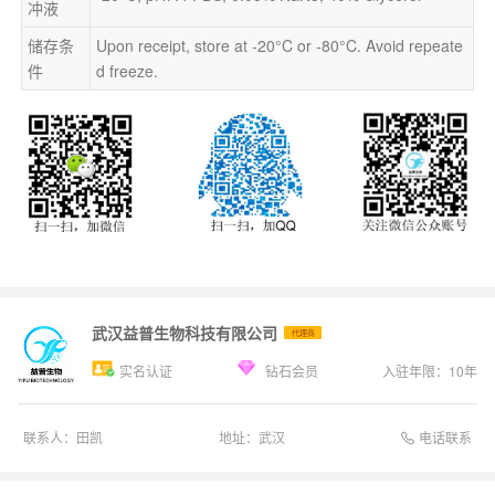
冲液
储存条
Upon receipt, store at -20°C or -80°C. Avoid repeate
件
d freeze.
武汉益普生物科技有限公司
代理商
实名认证
钻石会员
入驻年限：
10
年
电话联系
联系人：
田凯
地址：
武汉