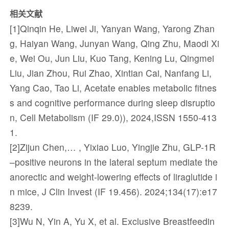
相关文献
[1]Qinqin He, Liwei Ji, Yanyan Wang, Yarong Zhan
g, Haiyan Wang, Junyan Wang, Qing Zhu, Maodi Xi
e, Wei Ou, Jun Liu, Kuo Tang, Kening Lu, Qingmei
Liu, Jian Zhou, Rui Zhao, Xintian Cai, Nanfang Li,
Yang Cao, Tao Li, Acetate enables metabolic fitnes
s and cognitive performance during sleep disruptio
n, Cell Metabolism (IF 29.0)), 2024,ISSN 1550-413
1.
[2]Zijun Chen,… , Yixiao Luo, Yingjie Zhu, GLP-1R
–positive neurons in the lateral septum mediate the
anorectic and weight-lowering effects of liraglutide i
n mice, J Clin Invest (IF 19.456). 2024;134(17):e17
8239.
[3]Wu N, Yin A, Yu X, et al. Exclusive Breastfeedin