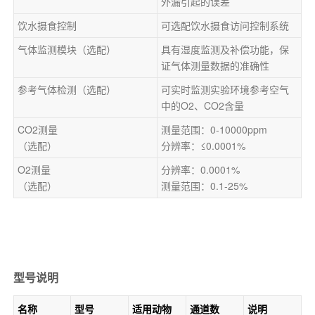
外漏引起的误差
饮水摄食控制
可选配饮水摄食访问控制系统
气体监测模块
（
选配
）
具有湿度监测及补偿功能，保
证气体测量数据的准确性
参考气体检测
（
选配
）
可实时监测实验环境参考空气
中的O2、CO2含量
CO2测量
测量范围：0-10000ppm  
（
选配
）
分辨率：≤0.0001% 
O2测量
分辨率：0.0001%    
（
选配
）
测量范围：0.1-25%    
型号说明
名称
型号
适用
动物
通道数
说明