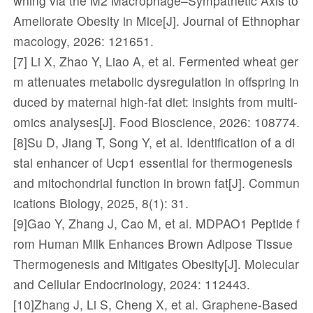
wning via the M2 Macrophage–Sympathetic Axis to
Ameliorate Obesity in Mice[J]. Journal of Ethnophar
macology, 2026: 121651.
[7] Li X, Zhao Y, Liao A, et al. Fermented wheat ger
m attenuates metabolic dysregulation in offspring in
duced by maternal high-fat diet: insights from multi-
omics analyses[J]. Food Bioscience, 2026: 108774.
[8]Su D, Jiang T, Song Y, et al. Identification of a di
stal enhancer of Ucp1 essential for thermogenesis
and mitochondrial function in brown fat[J]. Commun
ications Biology, 2025, 8(1): 31.
[9]Gao Y, Zhang J, Cao M, et al. MDPAO1 Peptide f
rom Human Milk Enhances Brown Adipose Tissue
Thermogenesis and Mitigates Obesity[J]. Molecular
and Cellular Endocrinology, 2024: 112443.
[10]Zhang J, Li S, Cheng X, et al. Graphene-Based