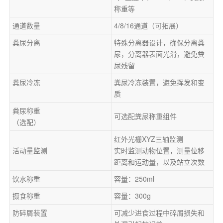
称重
等
通道数量
4/8/16
通道
（
可拓展
）
粪尿分离
特殊
分离器设计，确保分离粪
尿
，
分离器表面光滑，避免粪
尿残留
粪尿冷冻
粪尿冷冻装置，避免挥发和变
质
粪尿称重
可选配粪尿称重组件
（
选配
）
红外
光栅
XYZ三轴监测
活动量监测
实时监测动物位置
，
测量
位移
距离和运动量
，
以及
站立次数
饮水称重
容量：250ml
摄食称重
容量：300g 
防碎屑装置
可减少进食过程中碎屑损失和