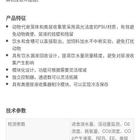
产品特征
动物代谢
笼体和粪尿收集管采用高光洁度的PSU
材质
，有效避
免
动物粪便、尿液的挂壁和
残留
饮水和食槽可以直接取出，加饲料加水不中断实验，
避免
打扰
动物
具有
饮水漏液回收
设计，提高饮水量测量精度，避免对尿液收
集产生影响
模块化设计，功能可根据需要
灵活增减
独立控制器，通道数可以灵活拓展
具有粪便尿液收集器制冷模块，可以实现冷冻保存
技术参数
检测参数
进食进水量、活动
量监测
、
O
2
浓度、耗氧量、CO2浓度、CO
2产生速率、RER、
EE
、
粪尿