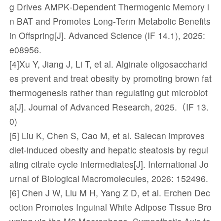
g Drives AMPK‐Dependent Thermogenic Memory i
n BAT and Promotes Long‐Term Metabolic Benefits
in Offspring[J]. Advanced Science (IF 14.1), 2025:
e08956.
[4]Xu Y, Jiang J, Li T, et al. Alginate oligosaccharid
es prevent and treat obesity by promoting brown fat
thermogenesis rather than regulating gut microbiot
a[J]. Journal of Advanced Research, 2025.（IF 13.
0)
[5] Liu K, Chen S, Cao M, et al. Salecan improves
diet-induced obesity and hepatic steatosis by regul
ating citrate cycle intermediates[J]. International Jo
urnal of Biological Macromolecules, 2026: 152496.
[6] Chen J W, Liu M H, Yang Z D, et al. Erchen Dec
oction Promotes Inguinal White Adipose Tissue Bro