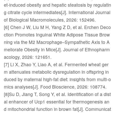
et-induced obesity and hepatic steatosis by regulatin
g citrate cycle intermediates[J]. International Journal
of Biological Macromolecules, 2026: 152496.
[6] Chen J W, Liu M H, Yang Z D, et al. Erchen Deco
ction Promotes Inguinal White Adipose Tissue Brow
ning via the M2 Macrophage–Sympathetic Axis to A
meliorate Obesity in Mice[J]. Journal of Ethnopharm
acology, 2026: 121651.
[7] Li X, Zhao Y, Liao A, et al. Fermented wheat ger
m attenuates metabolic dysregulation in offspring in
duced by maternal high-fat diet: insights from multi-o
mics analyses[J]. Food Bioscience, 2026: 108774.
[8]Su D, Jiang T, Song Y, et al. Identification of a dist
al enhancer of Ucp1 essential for thermogenesis an
d mitochondrial function in brown fat[J]. Communicat