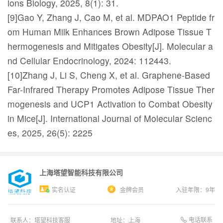
ions Biology, 2025, 8(1): 31.
[9]Gao Y, Zhang J, Cao M, et al. MDPAO1 Peptide fr
om Human Milk Enhances Brown Adipose Tissue T
hermogenesis and Mitigates Obesity[J]. Molecular a
nd Cellular Endocrinology, 2024: 112443.
[10]Zhang J, Li S, Cheng X, et al. Graphene-Based
Far-Infrared Therapy Promotes Adipose Tissue Ther
mogenesis and UCP1 Activation to Combat Obesity
in Mice[J]. International Journal of Molecular Scienc
es, 2025, 26(5): 2225
上海塔望智能科技有限公司
实名认证
金牌会员
入驻年限：
9
年
电话联系
联系人：
塔望科技客服
地址：
上海