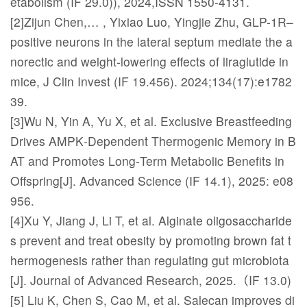
etabolism (IF 29.0)), 2024,ISSN 1550-4131.
[2]Zijun Chen,… , Yixiao Luo, Yingjie Zhu, GLP-1R–
positive neurons in the lateral septum mediate the a
norectic and weight-lowering effects of liraglutide in
mice, J Clin Invest (IF 19.456). 2024;134(17):e1782
39.
[3]Wu N, Yin A, Yu X, et al. Exclusive Breastfeeding
Drives AMPK‐Dependent Thermogenic Memory in B
AT and Promotes Long‐Term Metabolic Benefits in
Offspring[J]. Advanced Science (IF 14.1), 2025: e08
956.
[4]Xu Y, Jiang J, Li T, et al. Alginate oligosaccharide
s prevent and treat obesity by promoting brown fat t
hermogenesis rather than regulating gut microbiota
[J]. Journal of Advanced Research, 2025.（IF 13.0)
[5] Liu K, Chen S, Cao M, et al. Salecan improves di