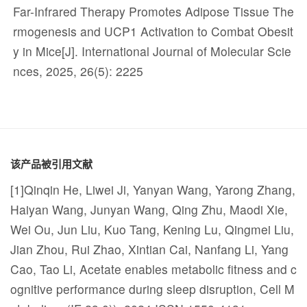
Far-Infrared Therapy Promotes Adipose Tissue The
rmogenesis and UCP1 Activation to Combat Obesit
y in Mice[J]. International Journal of Molecular Scie
nces, 2025, 26(5): 2225
该产品被引用文献
[1]Qinqin He, Liwei Ji, Yanyan Wang, Yarong Zhang,
Haiyan Wang, Junyan Wang, Qing Zhu, Maodi Xie,
Wei Ou, Jun Liu, Kuo Tang, Kening Lu, Qingmei Liu,
Jian Zhou, Rui Zhao, Xintian Cai, Nanfang Li, Yang
Cao, Tao Li, Acetate enables metabolic fitness and c
ognitive performance during sleep disruption, Cell M