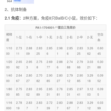
2、抗体制备
2.1 免疫：
2种方案，免疫8只BalB/C小鼠，效价如下：
PA1-1704001-**蛋白三免效价
稀释
空白
1-左
1-右
1-中
1-无
2-左
2-右
2-中
2-无
度
血
1/10
2.73
2.88
2.83
2.85
2.98
2.85
2.83
3.26
0.60
00
11
09
25
6
1
6
25
62
45
1/20
2.65
2.95
2.75
2.69
2.88
2.74
2.79
3.03
0.30
00
92
3
8
77
6
88
66
21
88
1/40
2.64
2.80
2.70
2.90
2.80
2.79
2.90
3.29
0.09
00
67
27
82
85
27
12
85
18
52
1/80
2.75
2.83
2.95
2.85
2.76
2.85
2.97
3.12
0.09
00
85
02
89
31
81
31
41
03
5
1/16
2.78
2.83
2.83
2.72
2.83
2.88
2.83
3.29
0.03
000
19
7
7
39
7
67
7
12
99