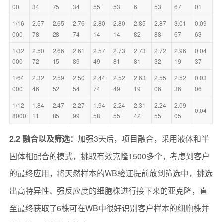
00
34
75
34
55
53
6
53
67
01
1/16
2.57
2.65
2.76
2.80
2.80
2.85
2.87
3.01
0.09
000
78
28
74
14
14
82
88
67
63
1/32
2.50
2.66
2.61
2.57
2.73
2.73
2.72
2.96
0.04
000
72
15
89
49
81
81
32
19
37
1/64
2.32
2.59
2.50
2.44
2.52
2.63
2.55
2.52
0.03
000
46
52
54
74
49
19
06
36
06
1/12
1.84
2.47
2.27
1.94
2.24
2.31
2.24
2.09
0.04
8000
11
85
99
58
55
42
55
05
2.2 融合以及筛选：
加强3天后，项目融合，采用液体和半
固体相配合的模式，挑取有效克隆1500多个，考虑到客户
的最终应用，将天然样本的WB验证提前放到筛选中，挑选
出高特异性、强反应度的细胞株进行接下来的亚克隆，直
至最终获取了6株可在WB中很好识别客户样本的细胞株并