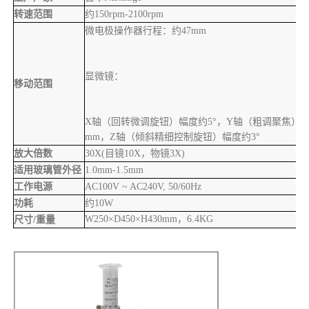
转速范围
约150rpm-2100rpm
微电极操作器行程：约47mm
显微镜：
移动范围
X
轴（回转微调旋钮）幅度约5
°，
Y
轴（粗调聚焦）
3
mm
，
Z
轴（倾斜精细控制旋钮）幅度约
3°
放大倍数
30X(
目镜10X
，物镜3X)
适用玻璃管外径
1.0mm-1.5mm
工作电源
AC100V ~ AC240V, 50/60Hz
功耗
约10W
W250
×D450
×
H430mm
，6.4KG
尺寸/重量