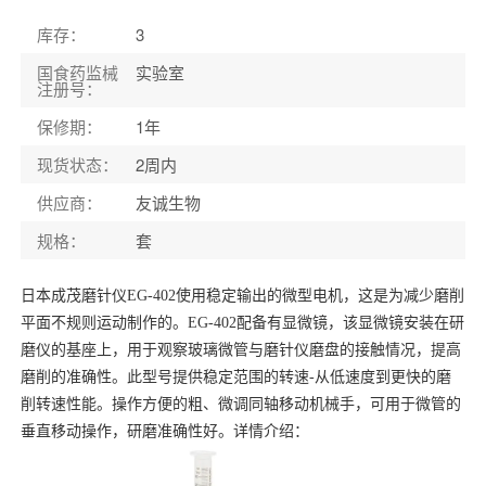
库存
：
3
国食药监械
实验室
注册号
：
保修期
：
1年
现货状态
：
2周内
供应商
：
友诚生物
规格
：
套
日本成茂磨针仪EG-402使用稳定输出的微型电机，这是为减少磨削
平面不规则运动制作的。EG-402配备有显微镜，该显微镜安装在研
磨仪的基座上，用于观察玻璃微管与磨针仪磨盘的接触情况，提高
磨削的准确性。此型号提供稳定范围的转速-从低速度到更快的磨
削转速性能。操作方便的粗、微调同轴移动机械手，可用于微管的
垂直移动操作，研磨准确性好。详情介绍：