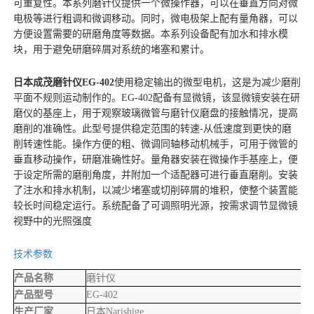
可重复性。本系列磨针仪提供一个微操作器，可以在垂直方向对微
电极等进行粗调和微调移动。同时，微电极架上配有量角器，可以
方便设置需要的研磨角度等数据。本系列设备配有加水和排水模
块，用于避免研磨碎屑对系统的堵塞和累计。
日本成茂磨针仪EG-402
使用稳定输出的微型电机，这是为减少磨削
平面不规则运动制作的。
EG-402
配备有显微镜，该显微镜安装在研
磨仪的基座上，用于观察玻璃微管与磨针仪磨盘的接触情况，提高
磨削的准确性。此型号提供稳定范围的转速
-
从低速度到更快的磨
削转速性能。操作方便的粗、微调同轴移动机械手，可用于微管的
垂直移动操作，研磨准确性好。量角器安装在微操作手基座上，便
于设定所需的磨削角度，并附加一个适配器可进行垂直磨削。安装
了注水和排水机制，以减少堵塞或切削碎屑的堆积，使整个装置能
较长时间稳定运行。系统配备了可调照明光源，按需求调节显微镜
视野中的光照强度
技术参数
产品名称
磨针仪
产品型号
EG-402
生产厂家
日本Narishige