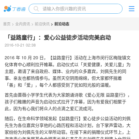
首页
>
业内资讯
>
前沿快讯
>
前沿动态
「益路童行」：爱心公益徒步活动完美启动
2016-10-21 02:38
2016 年 10 月 20 日，【益路童行】活动在上海市闵行区梅陇镇文
化体育中心顺利拉开帷幕。启动仪式以「关爱健康，关爱儿童」为
主题，邀请了来自政府、媒体、业内的众多嘉宾，刘佩先生的同
事、亲友也都热情参与。虽然天空阴雨绵绵，但大家都怀揣着
「善」和「爱」，每个人都感受到了犹如阳光般的温暖。
首先由蔷薇小学学生代表为大家朗诵诗歌《爱心无限 益路童行》，
孩子们稚嫩的声音为启动仪式拉开了序幕，因为有爱我们相聚于
此，因为有心我们将众人的点滴之爱汇流成河。
随后，在生命科学领域发起【益路童行】爱心徒步公益活动的刘佩
先生为各位嘉宾分享他的心路历程和活动计划，台下掌声雷动，大
家纷纷为刘佩先生的义举所动容。在接下来的捐赠仪式环节上，上
海市青少年发展基金会理事长吴仁杰先生与刘佩先生相携上台举行