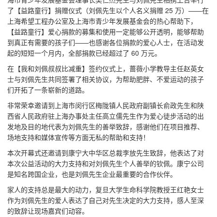
了【益路童行】捐赠仪式（刘佩先生以个人名义捐赠 25 万）——在
上海希望工程办公室及上海市青少年发展基金会的热心帮助下，
【益路童行】爱心捐款的募集和使用一定能够公开透明，能够帮助
到真正有需要的孩子们——也感谢各位捐款的爱心人士，在活动发
起的短短一个月内，全部捐款已经超过了 60 万元。
在【我和刘佩叔叔比减重】签约仪式上，蔷薇小学教导主任赵英女
士与刘佩先生共同签署了相关协议，为帮助肥胖、不爱运动的孩子
们开拓了一条崭新的道路。
非常荣幸邀请到上海市闵行区梅陇镇人民政府副镇长俞政先生和陕
西省人民政府驻上海办事处主任高立儒先生作为爱心徒步活动的出
发地及目的地代表为刘佩先生的善举致辞，感谢他们在项目推荐、
场地支持和媒体宣传等方面无私的帮助和支持！
本次开幕式还邀请到康宁大中华区总裁李放先生致辞，他表达了对
本次公益活动的大力支持和对刘佩先生个人善举的钦佩。康宁公司
是知名跨国企业，也是刘佩先生企业最重要的合作伙伴。
家人的支持总是最大的动力，复旦大学生命科学院教授王红艳女士
作为刘佩先生的爱人表达了自己对先生决定的大力支持，感人至深
的致辞让现场嘉宾们动容。