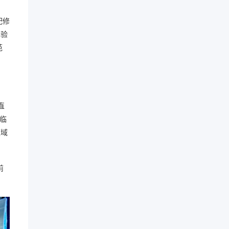
配修
实验
范
直
临
领域
前