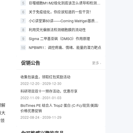
巨噬细胞M1/M2极化到底该怎么诱导和检测？这篇文章教你轻松拿捏！
关于免疫组化，你应该知道的一些干货！
小C讲堂第60讲——Corning Matrigel基质包被3D培养板常见问题
利用荧光偏振法检测细胞膜的流动性
Sigma 二甲基亚砜（DMSO）作用原理
NPBWR1：调控疼痛、情绪、能量的潜力靶点
促销公告
更多 ›
收集包装盒，领取红包奖励活动
2022-12-20
-
2029-12-30
科研项目双十一预存活动，优惠尽享
2022-11-09
-
2031-01-03
理解
BioTimes PE 结合人 Trop2 蛋白 (C-Fc)/现货/美国/
价格优惠促销
兼大
2022-08-24
-
2039-11-29
理领