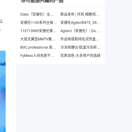
你可能感兴趣的产品
Dako（安捷伦）全新目录价
新品发布 | 环凯 细胞培养基系列产品强势上市！
以
安捷伦1100系列主板维修更换
安捷伦Agilent5973_5975系列气质联用仪
略。
110713990安捷伦紫外氘灯用于Cary 4/5/6/7000系列光谱Agilent
Agilent（安捷伦）/ Dako PD-L1检测试剂盒（免疫组织化学法)
大鼠无翼型MMTV集成站点系列，成员4(WNT4)CLIA试剂盒|Rat Wingless Type MMTV Integration Site Family, Member 4 (WNT4) CLIA Kit
外泌体提取纯化试剂盒（组织、细胞上清、血液、尿液、细菌膜囊泡等）
BVC professional 真空吸液系统（废液处理器）
冷冻研磨仪/低温冷冻研磨仪/组织研磨仪
FyMeso人间充质干细胞无血清培养基（chemical defined）
优质润色-大多用户的选择