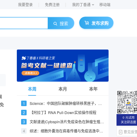
|
|
我要登录
免费注册
我的丁香通
移动端
发布求购
搜索
本周
本月
本年
展
Science：中国团队破解肿瘤转移黑匣子，绘出肝癌肺转移全过程时空图谱
的免
【阿拉丁】RNA Pull-Down实验操作规程
0 元试用
文献速递|Cytospin涂片免疫染色在肿瘤生殖学领域的应用（二）
关注研选菌
综述：细胞外囊泡在病毒传播与免疫逃逸中的新兴作用
意见反