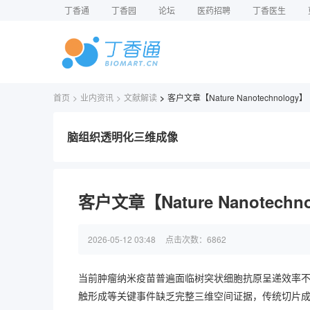
丁香通
丁香园
论坛
医药招聘
丁香医生
首页
>
业内资讯
>
文献解读
>
客户文章【Nature Nanotechno
脑组织透明化三维成像
客户文章【Nature Nanote
2026-05-12 03:48
点击次数：
6862
当前肿瘤纳米疫苗普遍面临树突状细胞抗原呈递效率不
触形成等关键事件缺乏完整三维空间证据，传统切片