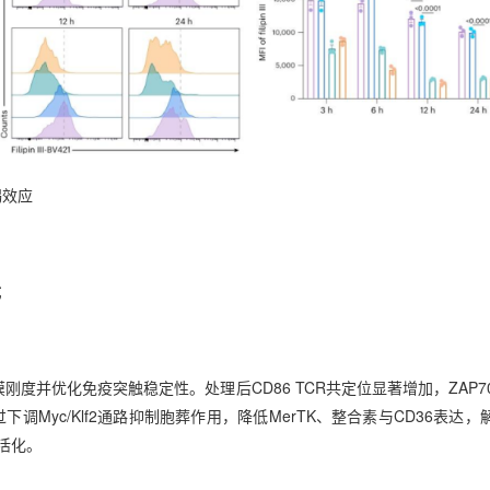
竭效应
成
膜刚度并优化免疫突触稳定性。处理后CD86 TCR共定位显著增加，ZAP7
Myc/Klf2通路抑制胞葬作用，降低MerTK、整合素与CD36表达，
活化。