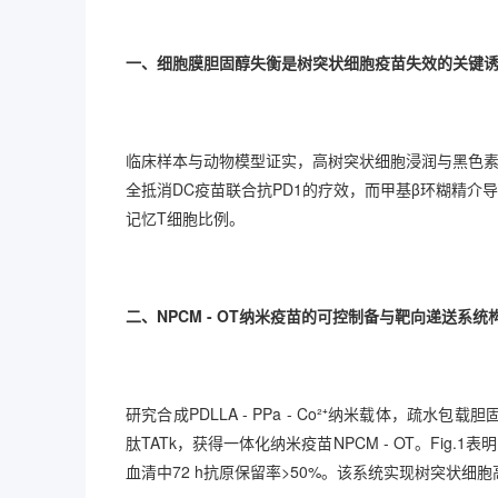
一、细胞膜胆固醇失衡是树突状细胞疫苗失效的关键
临床样本与动物模型证实，高树突状细胞浸润与黑色
全抵消DC疫苗联合抗PD1的疗效，而甲基β环糊精介
记忆T细胞比例。
二、NPCM - OT纳米疫苗的可控制备与靶向递送系统
研究合成PDLLA - PPa - Co²⁺纳米载体，
肽TATk，获得一体化纳米疫苗NPCM - OT。Fig.1
血清中72 h抗原保留率>50%。该系统实现树突状