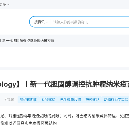
更多
搜资讯
logy】丨新一代胆固醇调控抗肿瘤纳米疫苗
chnology】丨新一代胆固醇调控抗肿瘤纳米疫
关键词
组织透明化
动物实验
电生理膜片钳
神经环路
动物行为学实验
足、T细胞启动与增殖受限的局限；同时，淋巴结内纳米载体转运、免疫
成像难以还原真实免疫微环境结构。