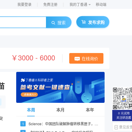
|
|
我要登录
免费注册
我的丁香通
移动端
发布求购
搜索
￥3000 - 6000
在线询价
苗
本周
本月
本年
0 元试用
突
关注研选菌
Science：中国团队破解肿瘤转移黑匣子，绘出肝癌肺转移全过程时空图谱
意见反