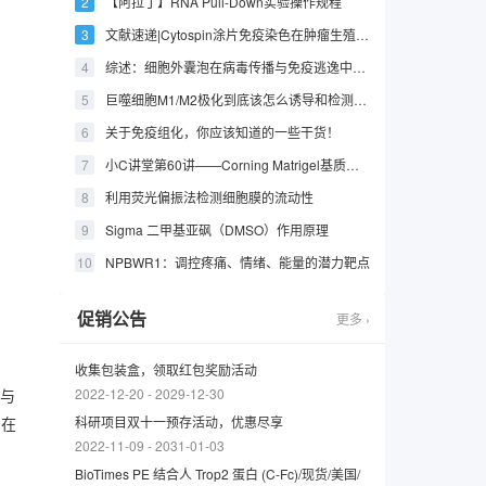
【阿拉丁】RNA Pull-Down实验操作规程
文献速递|Cytospin涂片免疫染色在肿瘤生殖学领域的应用（二）
综述：细胞外囊泡在病毒传播与免疫逃逸中的新兴作用
巨噬细胞M1/M2极化到底该怎么诱导和检测？这篇文章教你轻松拿捏！
关于免疫组化，你应该知道的一些干货！
小C讲堂第60讲——Corning Matrigel基质包被3D培养板常见问题
利用荧光偏振法检测细胞膜的流动性
Sigma 二甲基亚砜（DMSO）作用原理
NPBWR1：调控疼痛、情绪、能量的潜力靶点
促销公告
更多 ›
收集包装盒，领取红包奖励活动
2022-12-20
-
2029-12-30
送与
科研项目双十一预存活动，优惠尽享
，在
2022-11-09
-
2031-01-03
BioTimes PE 结合人 Trop2 蛋白 (C-Fc)/现货/美国/