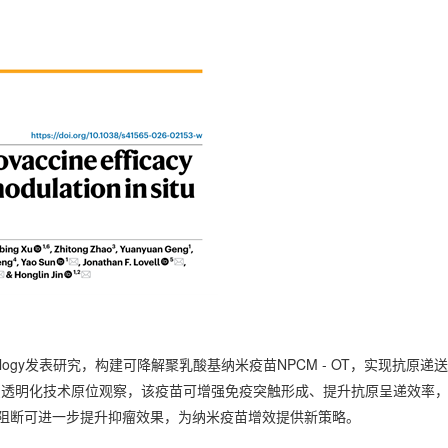
hnology发表研究，构建可降解聚乳酸基纳米疫苗NPCM - OT，实现抗原递
织透明化技术原位观察，该疫苗可增强免疫突触形成、提升抗原呈递效率
阻断可进一步提升抑瘤效果，为纳米疫苗增效提供新策略。