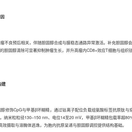
诱因
素瘤不良预后相关，伴随胆固醇合成与膜稳态通路异常激活。补充胆固醇
导的胆固醇清除可显著抑制肿瘤生长，并升高瘤内CD8+效应T细胞与组织
构建
疏水包载胆固醇修饰CpG与甲基β环糊精，通过钴离子配位负载组氨酸标签抗原肽与
表明，纳米粒粒径130–150 nm、电位14至20 mV，甲基β环糊精包载率超80
细胞高效摄取与溶酶体逃逸，为胞内抗原呈递与胆固醇调控提供结构基础。