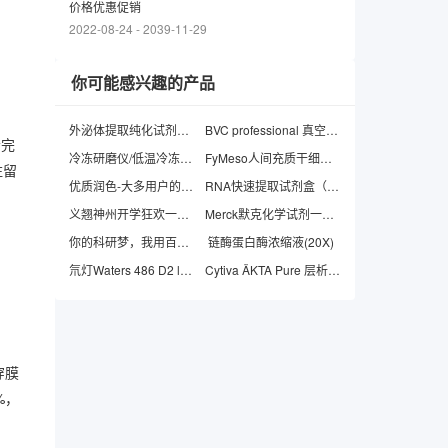
价格优惠促销
2022-08-24
-
2039-11-29
你可能感兴趣的产品
外泌体提取纯化试剂盒（组织、细胞上清、血液、尿液、细菌膜囊泡等）
BVC professional 真空吸液系统（废液处理器）
会完
冷冻研磨仪/低温冷冻研磨仪/组织研磨仪
FyMeso人间充质干细胞无血清培养基（chemical defined）
驻留
优质润色-大多用户的选择
RNA快速提取试剂盒（带DNA清除柱 ）
义翘神州开学狂欢一口价
Merck默克化学试剂一级代理
你的科研梦，我用百万圆，动物模型或其他检测任你选
链酶蛋白酶浓缩液(20X)
氘灯Waters 486 D2 lamp 2000时
Cytiva ÄKTA Pure 层析系统
穿膜
%，