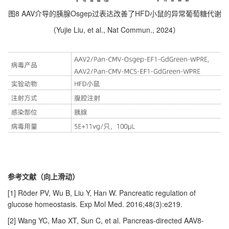
图8 AAV介导的胰腺Osgep过表达改善了HFD小鼠的异常葡萄糖代谢
（Yujie Liu, et al., Nat Commun., 2024）
参考文献（向上滑动）
[1] Röder PV, Wu B, Liu Y, Han W. Pancreatic regulation of
glucose homeostasis. Exp Mol Med. 2016;48(3):e219.
[2] Wang YC, Mao XT, Sun C, et al. Pancreas-directed AAV8-