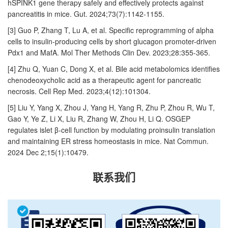
hSPINK1 gene therapy safely and effectively protects against
pancreatitis in mice. Gut. 2024;73(7):1142-1155.
[3] Guo P, Zhang T, Lu A, et al. Specific reprogramming of alpha
cells to insulin-producing cells by short glucagon promoter-driven
Pdx1 and MafA. Mol Ther Methods Clin Dev. 2023;28:355-365.
[4] Zhu Q, Yuan C, Dong X, et al. Bile acid metabolomics identifies
chenodeoxycholic acid as a therapeutic agent for pancreatic
necrosis. Cell Rep Med. 2023;4(12):101304.
[5] Liu Y, Yang X, Zhou J, Yang H, Yang R, Zhu P, Zhou R, Wu T,
Gao Y, Ye Z, Li X, Liu R, Zhang W, Zhou H, Li Q. OSGEP
regulates islet β-cell function by modulating proinsulin translation
and maintaining ER stress homeostasis in mice. Nat Commun.
2024 Dec 2;15(1):10479.
联系我们