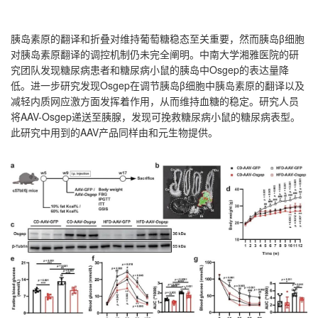
胰岛素原的翻译和折叠对维持葡萄糖稳态至关重要，然而胰岛β细胞
对胰岛素原翻译的调控机制仍未完全阐明。中南大学湘雅医院的研
究团队发现糖尿病患者和糖尿病小鼠的胰岛中Osgep的表达量降
低。进一步研究发现Osgep在调节胰岛β细胞中胰岛素原的翻译以及
减轻内质网应激方面发挥着作用，从而维持血糖的稳定。研究人员
将AAV-Osgep递送至胰腺，发现可挽救糖尿病小鼠的糖尿病表型。
此研究中用到的AAV产品同样由和元生物提供。