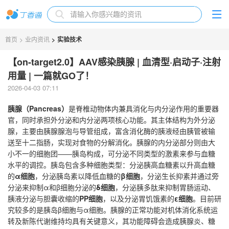
首页
>
业内资讯
>
实验技术
【on-target2.0】AAV感染胰腺 | 血清型·启动子·注射
用量 | 一篇就GO了！
2026-04-03 07:11
胰腺（Pancreas）
是脊椎动物体内兼具消化与内分泌作用的重要器
官，同时承担外分泌和内分泌两项核心功能。其主体结构为外分泌
腺，主要由胰腺腺泡与导管组成，富含消化酶的胰液经由胰管被输
送至十二指肠，实现对食物的分解消化。胰腺的内分泌部分则由大
小不一的细胞团——胰岛构成，可分泌不同类型的激素来参与血糖
水平的调控。胰岛包含多种细胞类型：分泌胰高血糖素以升高血糖
的
α细胞
，分泌胰岛素以降低血糖的
β细胞
，分泌生长抑素并通过旁
分泌来抑制α和β细胞分泌的
δ细胞
，分泌胰多肽来抑制胃肠运动、
胰液分泌与胆囊收缩的
PP细胞
，以及分泌胃饥饿素的
ε细胞
。目前研
究较多的是胰岛β细胞与α细胞。胰腺的正常功能对机体消化系统运
转及新陈代谢维持均具有关键意义，其功能障碍会造成胰腺炎、糖