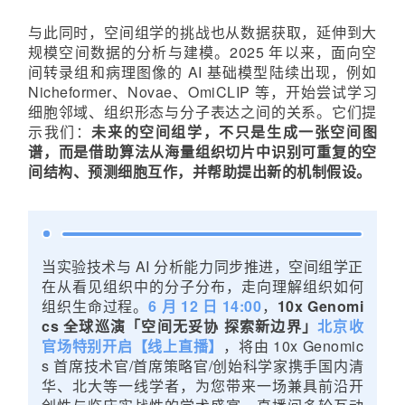
与此同时，空间组学的挑战也从数据获取，延伸到大
规模空间数据的分析与建模。2025 年以来，面向空
间转录组和病理图像的 AI 基础模型陆续出现，例如
Nicheformer、Novae、OmiCLIP 等，开始尝试学习
细胞邻域、组织形态与分子表达之间的关系。它们提
示我们：
未来的空间组学，不只是生成一张空间图
谱，而是借助算法从海量组织切片中识别可重复的空
间结构、预测细胞互作，并帮助提出新的机制假设。
当实验技术与 AI 分析能力同步推进，空间组学正
在从看见组织中的分子分布，走向理解组织如何
组织生命过程。
6 月 12 日 14:00
，
10x Genomi
cs 全球巡演「空间无妥协 探索新边界」
北京收
官场特别开启【线上直播】
，将由 10x Genomic
s
首席技术官/首席策略官/创始科学家
携手国内清
华、北大等一线学者，为您带来一场兼具前沿开