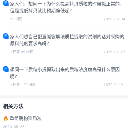
问
家人们，想问一下为什么提高拷贝质粒的时候挺正常的，
但是提低拷贝就比预期偏低呢？
35
围观
2026-08-04
问
家人们想自己配置碱裂解法质粒提取的试剂的话对采购的
原料纯度要求高吗？
1
回答
85
围观
2026-07-27
问
想问一下质粒小提提取出来的质粒浓度虚高是什么原因
呢?
1
回答
129
围观
1970-01-01
相关方法
🔥 重组酶构建质粒
2023-05-26