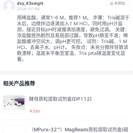
dxy_43swgnl
有帮助
2026-07-08
用稀盐酸，通常1-6 M，推荐1 M。 步骤：Tris碱溶于
水后，边搅拌边逐滴加入1 M HCl，同时用pH计监
测，接近目标pH时减慢滴加速度，避免过调。 关键：
浓盐酸放热剧烈且易局部过酸，导致pH跳变不准；稀
盐酸缓冲空间大，调pH更可控。 试剂：Tris碱、1 M
HCl、去离子水、pH计。 失败点：未充分搅拌导致读
数漂移；温度未平衡至室温，Tris pKa随温度变化显
著。
相关产品推荐
酵母质粒提取试剂盒(DP112)
￥330
（MPure-32™）MagBeads质粒提取试剂盒(磁