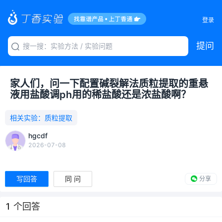
登录
提问
家人们，问一下配置碱裂解法质粒提取的重悬
液用盐酸调ph用的稀盐酸还是浓盐酸啊？
相关实验：
质粒提取
hgcdf
2026-07-08
写回答
同 问
分享
1
个回答