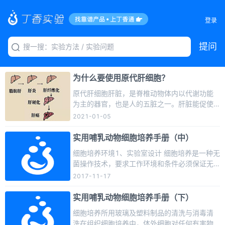
登录
提问
为什么要使用原代肝细胞？
原代肝细胞肝脏，是脊椎动物体内以代谢功能
为主的器官，也是人的五脏之一。肝脏能促使
一些有毒物质的改进，再排泄体外，从而起到
2021-01-05
解毒作用。它是人体内的一座 “化工厂”，是新
陈代谢的重要器官。但同时，肝脏也十分脆
实用哺乳动物细胞培养手册（中）
弱，过度的酒精、药物带来的毒性也会对其造
细胞培养环境1、实验室设计 细胞培养是一种无
成不可逆的损伤。因此无论在疾病研究、药物
菌操作技术，要求工作环境和条件必须保证无
研发，或是环境安全等的研究中，对肝脏进行
微生物污染和不受 其它有害因素的影响。细胞
2017-11-17
研究都至关重要。在这些研究中使用原代肝细
培养室和设计原则是防止微生物污染和有害因
胞，往往是最佳的选择。因为原代细胞离体时
素影响， 要求工作环境清洁、空气清新，干燥
实用哺乳动物细胞培养手册（下）
间短，保持了其在体内的 ...
和无烟尘。细胞培养室的设计原则一般是无菌
细胞培养所用玻璃及塑料制品的清洗与消毒清
操作区设在室内较少走动的内侧，常规操作和
洗在组织细胞培养中，体外细胞对任何有害物