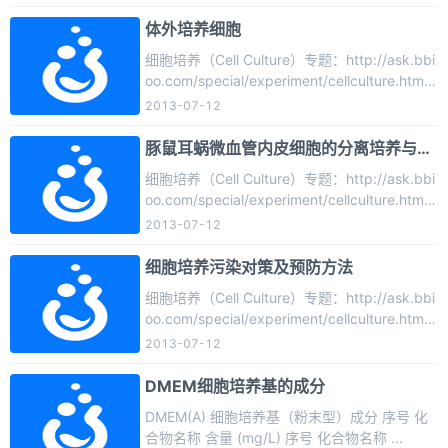
二步：称量5 g琼脂和30 g蔗糖，溶解在大约所
要配制培养基 2/3~3/4左右体积（约600~750
体外培养细胞
ml）的（蒸馏）水中，加热溶解，不时搅拌，
细胞培养（Cell Culture）专题：http://ask.bbi
避免出现琼脂生块和泡沫。第三步：根据用
oo.com/special/experiment/cellculture.htm
量，用量简或移液管从母液中取出所需量的大
一、所谓细胞培养(Cell culture)是指细胞包括单
2013-07-12
量元 ...
个细胞在体外条件的生长。组织培养的发展史
已有近百年，最初的组织培养是胚胎学和微生
豚鼠耳蜗微血管内皮细胞的分离培养与鉴
物学的引申，建立于无菌原则上，用天然体液
定
细胞培养（Cell Culture）专题：http://ask.bbi
（如胎汁、血浆）来维持从整体切下的组织
oo.com/special/experiment/cellculture.htm魏
块，对细胞进行形态和功能的观察。 ...
运军张学渊 (第三军医大学附属西南医院耳
2013-07-12
鼻咽喉科重庆400038) 提 要: 目的 建立
稳定可靠的耳蜗微血管内皮细胞分离培养方
细胞培养污染对策及预防方法
法。方法 采用显微解剖法分离出耳蜗血管纹
细胞培养（Cell Culture）专题：http://ask.bbi
组织块培养法进行体外培养。结果 接种后2 d
oo.com/special/experiment/cellculture.htm概
部分组织块边缘有散在的细胞生长 ...
论§污染是细胞培养的大敌。预防和避免污染是
2013-07-12
细胞培养成功的关键之一。§一开始就要十分重
视，防止污染，否则会前功尽弃，不仅浪费时
DMEM细胞培养基的成分
间，而且浪费人力、物力，甚至造成无法弥补
DMEM(A) 细胞培养基（粉末型）成分 序号 化
的损失。（一）污染的类型§细胞培养过程中的
合物名称 含量 (mg/L) 序号 化合物名称 ...
污染不仅仅指微生物，而且还包括所有混入培