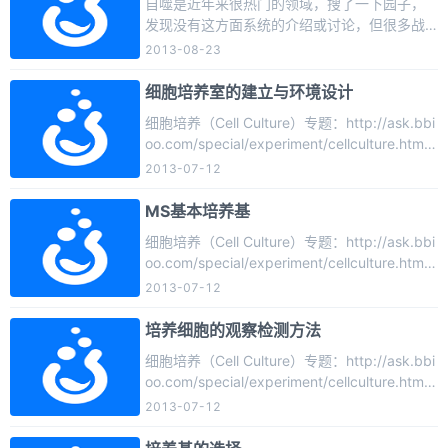
自噬是近年来很热门的领域，搜了一下园子，
细胞结构破碎。http://cache.baidu.com/c?wo
发现没有这方面系统的介绍或讨论，但很多战
rd=%B4%F3%B3%A6%3B%B8%CB%BE%FA%
友有这方面的疑问，加上本人最近对此也非常
2013-08-23
2C%C1%D1%BD%E2&url=http%3A//www%
感兴趣，因此，借本版来专门讨论一下自噬
...
（说实在的，自噬属于丁香园哪一个版块的范
细胞培养室的建立与环境设计
围我也选不好），与各位同行或有志于研究自
细胞培养（Cell Culture）专题：http://ask.bbi
噬的战友共同学习，也欢迎大家提出自己的看
oo.com/special/experiment/cellculture.htm细
法，本人的目的就是交流。自噬的过程——从
胞培养室是提供细胞生物学研究的基础实验
2013-07-12
一张图片开始：步骤1：细胞接受自噬诱导信号
室，有500m2的实验场地，拥有4个层流的细
后，在胞浆的某处 ...
胞操作间、6个普通培养操作间，及配套实验室
MS基本培养基
和洗涤消毒室。主要设备：超净工作台10台，f
细胞培养（Cell Culture）专题：http://ask.bbi
orma细胞培养箱7台，普通倒置显微镜8台，普
oo.com/special/experiment/cellculture.htmM
通生物显微镜5台，荧光显微镜- ...
S基本培养基大量成分1 (mg/l)化学成分 含量 扩
2013-07-12
大倍数 母液称量 定容 吸取量硝酸钾（KNO3）
1900 50 ...
培养细胞的观察检测方法
细胞培养（Cell Culture）专题：http://ask.bbi
oo.com/special/experiment/cellculture.htm活
细胞的观察检测方法培养细胞常用的染色方法
2013-07-12
细胞生长状况有关指标的检测方法细胞生物活
性的有关化学检测方法电子显微镜技术一、活