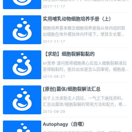
封闭培养于一室，而洗刷消毒在另一 室。2、常
质都非常敏感。微生物产品附带杂物，上次细
2017-11-17
用设施及设备（1）超净工作台：也称净化工作
胞残留物及非营养成分的化学物质，均能影响
台，分为侧流式、直流式和外流式三大类。
培养细胞的生长。因此对新使用玻璃器 皿和重
实用哺乳动物细胞培养手册（上）
（2）无菌操作间：一般由更 ...
新使用的培养器皿都要严格彻底的清洗，且要
细胞培养基本概念细胞培养是指从体内组织取
根据器皿的组成材料不同，选择不同 的清洗方
出细胞在体外模拟体内环境下，使其生长繁
法。玻璃器皿的清洗组织细胞培养中，使用量
殖，并维持其结 构和功能的一种培养技术。细
2017-11-17
最大的是玻璃器皿，故工作最最大的是玻璃器
胞培养的培养物可以是单个细胞，也可以是细
皿的清洗。一般玻璃器皿的清洗包括浸泡、刷
胞群。细胞培养目的与用途1、科学研究：药物
【求助】细胞裂解黏黏的
洗、浸酸和冲洗四 ...
研究开发与基础研究 药物研究与开发(1) 新药筛
sn党参 请问我将细胞离心后加入细胞裂解液后
选：如化学合成药物药效研究、中药有效成分
变得黏黏的，能拉出丝是怎么回事呢，细胞是K
筛选与鉴定等。(2) 疫苗研究与开发：如病毒性
562/a.，裂解液是tris，SDS（0.4g),定容至10
2015-08-21
疫苗的研究与开发（肝炎病毒疫苗、艾滋病疫
0ml，用时加酶抑制剂sn党参 此外请问我要研
苗等）、肿 瘤疫苗(多肽疫苗)等。(3) 基因工程
究的是细胞膜蛋白，请问需要离心吗，有说法
[原创]菌体/细胞裂解法汇总
药物研究与开发：如干扰 ...
说离心后膜蛋白是在沉淀里面的，请问离心是
由于上次求助无人回应，一气之下遍找资料，
为了去除核酸吗，如果不去除，会有什么影
汇总出菌体/细胞裂解的常用方法和配方，希望
响，谢谢xhjggl 黏黏的是完整基因组的缘故，
能对其它求助兄弟有所帮助。菌体/细胞裂解法
2015-06-29
可以超声或匀浆，提取膜蛋白，可以用以下产
汇总一、反复冻融法：1、将细胞在-20度以下
品本文由丁香园论坛提供，想了解更 ...
冰冻，室温融解，反复几次，由于细胞内冰粒
Autophagy（自噬）
形成和剩余细胞液的盐浓度增高引起溶胀，使