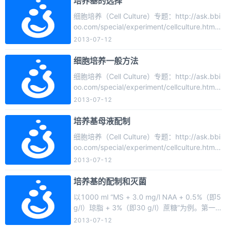
培养基的选择
细胞的观察检测方法细胞在体外培养过程中需
细胞培养（Cell Culture）专题：http://ask.bbi
要每天观察，以便及时了解细胞生长状态、数
oo.com/special/experiment/cellculture.htm原
量改变、细胞形态、细胞有无移动、有无污
载于：刘进平，莫 饶主编. 热带植物组织培养.
2013-07-12
染、培养 ...
北京：科学出版社，2006；刘进平. 植物细胞
工程简明教程. 北京：中国农业出版社，200
细胞培养一般方法
5；郑成木，刘进平主编. 热带亚热带植物微繁
细胞培养（Cell Culture）专题：http://ask.bbi
殖. 长沙：湖南科学技术出版，2001培养基的
oo.com/special/experiment/cellculture.htm1.
选择选择基本培养基 ...
玻璃吸管和玻璃培养瓶的消毒:1)高压蒸汽灭菌1
2013-07-12
5分钟以上;2)干烤消毒140度2小时以上;2.无菌
工作台先清洗后用75%酒精擦拭干净紫外线照
培养基母液配制
射40分钟以上;各种培养板照射3小时以上;3.培
细胞培养（Cell Culture）专题：http://ask.bbi
养基(pH7.2)和血清配制好后要做无菌试验:将血
oo.com/special/experiment/cellculture.htm培
清按1 ...
养基配制通常先根据各组分性质，配制成较浓
2013-07-12
的母液（母液浓度为培养基浓度的若干倍如50
或100倍），贮存在冰箱中备用，以后配制培养
培养基的配制和灭菌
基时根据用量量取。由于培养基成分较多，如
以1000 ml “MS + 3.0 mg/l NAA + 0.5%（即5
果每配制一次即进行多次称量（不少成分用量
g/l）琼脂 + 3%（即30 g/l）蔗糖”为例。第一
较微），不仅会造成较大的误差，而且会增加
步：准备好配制培养基的一切用具和试剂。第
2013-07-12
...