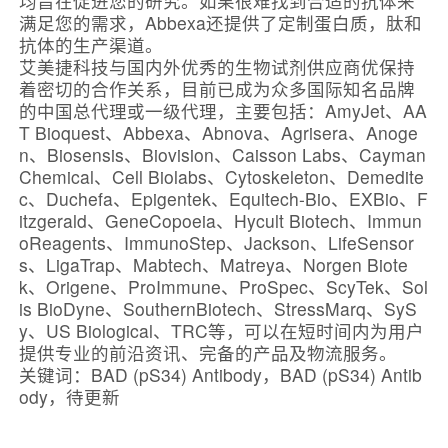
均旨在促进您的研究。如果很难找到合适的抗体来
满足您的需求，Abbexa还提供了定制蛋白质，肽和
抗体的生产渠道。
艾美捷科技与国内外优秀的生物试剂供应商优保持
着密切的合作关系，目前已成为众多国际知名品牌
的中国总代理或一级代理，主要包括：AmyJet、AA
T Bioquest、Abbexa、Abnova、Agrisera、Anoge
n、Biosensis、Biovision、Caisson Labs、Cayman
Chemical、Cell Biolabs、Cytoskeleton、Demedite
c、Duchefa、Epigentek、Equitech-Bio、EXBio、F
itzgerald、GeneCopoeia、Hycult Biotech、Immun
oReagents、ImmunoStep、Jackson、LifeSensor
s、LigaTrap、Mabtech、Matreya、Norgen Biote
k、Origene、ProImmune、ProSpec、ScyTek、Sol
is BioDyne、SouthernBiotech、StressMarq、SyS
y、US Biological、TRC等，可以在短时间内为用户
提供专业的前沿资讯、完备的产品及物流服务。
关键词：BAD (pS34) Antibody，BAD (pS34) Antib
ody，待更新