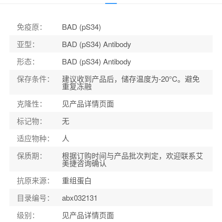
应用范围
：
DB
宿主
：
兔
免疫原
：
BAD (pS34)
适应物种
：
人
亚型
：
BAD (pS34) Antibody
形态
：
BAD (pS34) Antibody
保存条件
：
建议收到产品后，储存温度为-20°C。避免
重复冻融
克隆性
：
见产品详情页面
标记物
：
无
适应物种
：
人
保质期
：
根据订购时间与产品批次判定，欢迎联系艾
美捷咨询确认
抗原来源
：
重组蛋白
目录编号
：
abx032131
级别
：
见产品详情页面