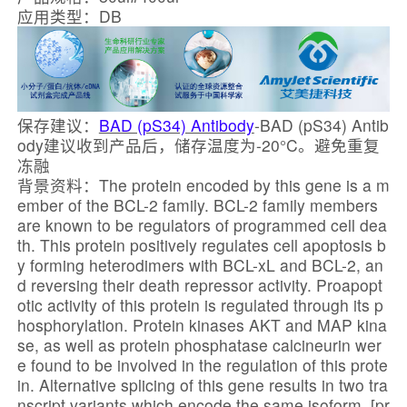
应用类型：DB
保存建议：
BAD (pS34) Antibody
-BAD (pS34) Antib
ody建议收到产品后，储存温度为-20°C。避免重复
冻融
背景资料：The protein encoded by this gene is a m
ember of the BCL-2 family. BCL-2 family members
are known to be regulators of programmed cell dea
th. This protein positively regulates cell apoptosis b
y forming heterodimers with BCL-xL and BCL-2, an
d reversing their death repressor activity. Proapopt
otic activity of this protein is regulated through its p
hosphorylation. Protein kinases AKT and MAP kina
se, as well as protein phosphatase calcineurin wer
e found to be involved in the regulation of this prote
in. Alternative splicing of this gene results in two tra
nscript variants which encode the same isoform. [pr