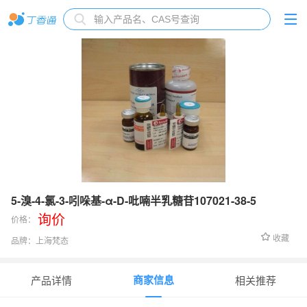
5-溴-4-氯-3-吲哚基-α-D-吡喃半乳糖苷107021-38-5
询价
价格：
收藏
品牌：
上海梵态
货号：
FT021244
商家信息
产品详情
相关推荐