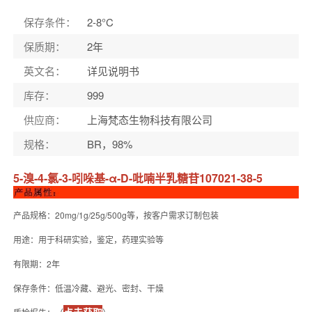
保存条件
：
2-8°C
保质期
：
2年
英文名
：
详见说明书
库存
：
999
供应商
：
上海梵态生物科技有限公司
规格
：
BR，98%
5-溴-4-氯-3-吲哚基-α-D-吡喃半乳糖苷107021-38-5
产品规格：20mg/1g/25g/500g等，按客户需求订制包装
用途：用于科研实验，鉴定，药理实验等
有限期：2年
保存条件：低温冷藏、避光、密封、干燥
点击获取