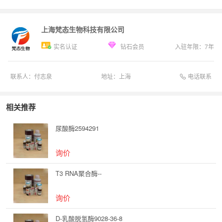
上海梵态生物科技有限公司
实名认证
钻石会员
入驻年限：
7
年
电话联系
联系人：
付志泉
地址：
上海
相关推荐
尿酸酶2594291
询价
T3 RNA聚合酶--
询价
D-乳酸脱氢酶9028-36-8