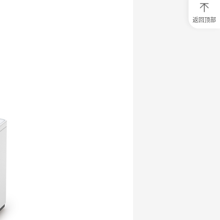
返回顶部
0
元
试
用
关
注
研
选
菌