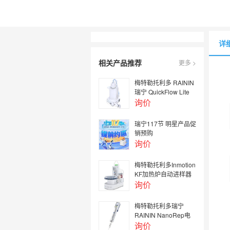
详
相关产品推荐
更多 >
梅特勒托利多 RAININ
瑞宁 QuickFlow Lite
真空吸液系统
询价
瑞宁117节 明星产品促
销预购
询价
梅特勒托利多Inmotion
KF加热炉自动进样器
询价
梅特勒托利多瑞宁
RAININ NanoRep电
动连续分液器免费试用
询价