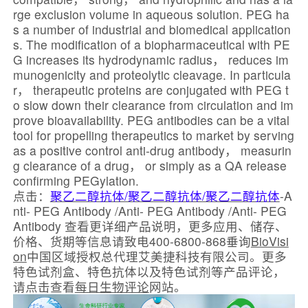
rge exclusion volume in aqueous solution. PEG ha
s a number of industrial and biomedical application
s. The modification of a biopharmaceutical with PE
G increases its hydrodynamic radius， reduces im
munogenicity and proteolytic cleavage. In particula
r， therapeutic proteins are conjugated with PEG t
o slow down their clearance from circulation and im
prove bioavailability. PEG antibodies can be a vital
tool for propelling therapeutics to market by serving
as a positive control anti-drug antibody， measurin
g clearance of a drug， or simply as a QA release
confirming PEGylation.
点击：
聚乙二醇抗体/聚乙二醇抗体/聚乙二醇抗体
-A
nti- PEG Antibody /Anti- PEG Antibody /Anti- PEG
Antibody 查看更详细产品说明，更多应用、储存、
价格、货期等信息请致电400-6800-868垂询
BioVisi
on
中国区域授权总代理艾美捷科技有限公司。更多
特色试剂盒、特色抗体以及特色试剂等产品评论，
请点击查看
每日生物评论
网站。