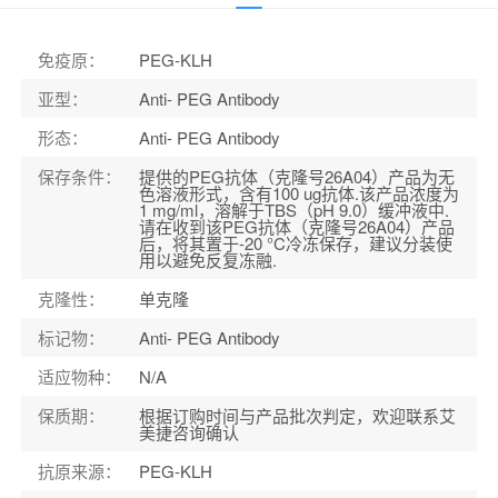
应用范围
：
N/A
宿主
：
大鼠
免疫原
：
PEG-KLH
适应物种
：
N/A
亚型
：
Anti- PEG Antibody
形态
：
Anti- PEG Antibody
保存条件
：
提供的PEG抗体（克隆号26A04）产品为无
色溶液形式，含有100 ug抗体.该产品浓度为
1 mg/ml，溶解于TBS（pH 9.0）缓冲液中.
请在收到该PEG抗体（克隆号26A04）产品
后，将其置于-20 °C冷冻保存，建议分装使
用以避免反复冻融.
克隆性
：
单克隆
标记物
：
Anti- PEG Antibody
适应物种
：
N/A
保质期
：
根据订购时间与产品批次判定，欢迎联系艾
美捷咨询确认
抗原来源
：
PEG-KLH