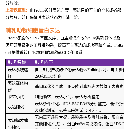
分片段；
上清保证型：
由Frdbio设计表达方案，表达目的蛋白的全长或者部
分片段，并且保证其表达状态为上清可溶。
哺乳动物细胞蛋白表达
Frdbio
配套的cDNA基因文库、自主知识产权的pFrd系列载体以及
医药研发级别的工程细胞系，提高蛋白表达的成功率和产量。Frdbi
o可提供瞬转HEK293细胞和稳转CHO细胞系
服务名称
服务内容
表达系统选
自主知识产权的优化表达载体Frdbio系列，自主驯化
择
293和CHO细胞
表达载体构
基因优化及合成，亚克隆到真核表达载体无内毒素质
建
瞬转小试
细胞顺转，表达小试，表达分析鉴定 
表达条件优化、SDS-PAGE/WB分析鉴定、最优条件8
表达纯化
及纯化测试、标签去除测试（可选）。
无内毒素质粒大提、质粒质控及瞬时转染、蛋白亲和
大规模发酵
其他纯化方式）、蛋白buffer置换浓缩、蛋白SDS-PAGE
与纯化