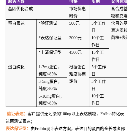
服务内容
价格
周期
交付标准
基因优化合成
市场优惠
含合成基因
时价
粒和克隆菌
蛋白表达
*
验证测试
500
元
5
个工作
含目的基因
日
表达质粒+
菌株+表达
*
表达保证型
2000
元
10
个工
作日
*
上清保证型
4500
元
15
个工
作日
蛋白纯化
1-3mg
蛋白，
根据蛋白
5
个工作
纯度>85%
难度协商
日
定价
3-5mg
蛋白，
5
个工作
纯度>85%
日
10
个工
5-10mg
蛋白，
纯度>85%
作日
验证表达：
客户提供无污染的100ng以上表达质粒，Frdbio转化表
达菌测试表达；
表达保证型：
由Frdbio设计表达方案，表达目的蛋白的全长或者部