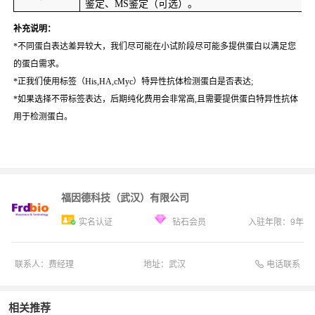
鉴定、MS鉴定（可选）。
补充说明：
*
不同蛋白表达差异较大，我们尽可能在小试阶段尽可能多提供蛋白以满足您
的蛋白需求。
*
正我们使用标签（His,HA,cMyc）特异性抗体检测蛋白是否表达;
*
如果选择不带标签表达，后期纯化费用会非常高,且需要提供蛋白特异性抗体
用于检测蛋白。
福因德科技（武汉）有限公司
实名认证
钻石会员
入驻年限：
9
年
电话联系
联系人：
费经理
地址：
武汉
相关推荐