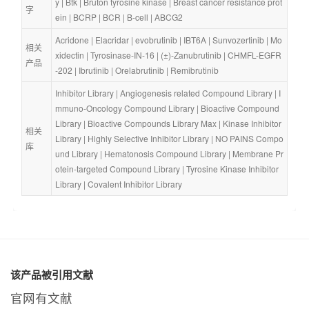
y
 | 
Btk
 | 
Bruton tyrosine kinase
 | 
Breast cancer resistance prot
字
ein
 | 
BCRP
 | 
BCR
 | 
B-cell
 | 
ABCG2
Acridone
 | 
Elacridar
 | 
evobrutinib
 | 
IBT6A
 | 
Sunvozertinib
 | 
Mo
相关
xidectin
 | 
Tyrosinase-IN-16
 | 
(±)-Zanubrutinib
 | 
CHMFL-EGFR
产品
-202
 | 
Ibrutinib
 | 
Orelabrutinib
 | 
Remibrutinib
Inhibitor Library
 | 
Angiogenesis related Compound Library
 | 
I
mmuno-Oncology Compound Library
 | 
Bioactive Compound 
Library
 | 
Bioactive Compounds Library Max
 | 
Kinase Inhibitor 
相关
Library
 | 
Highly Selective Inhibitor Library
 | 
NO PAINS Compo
库
und Library
 | 
Hematonosis Compound Library
 | 
Membrane Pr
otein-targeted Compound Library
 | 
Tyrosine Kinase Inhibitor 
Library
 | 
Covalent Inhibitor Library
该产品被引用文献
官网有文献