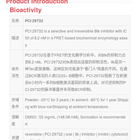
Product Introduction
Bioactivity
名称
PCI 29732
PCI 29732 is a selective and irreversible Btk inhibitor with IC
描述
50 of 8.2 nM in a FRET based biochemical enzymology assa
y.
PCI 29732在基于FRET的生化酶学分析中，对Btk的抑制力达
到8.2 nM。PCI 29732对Itk表现出适度的抑制活性，Itk是另一
体外
种Tec家族激酶，这种区别可能源于“看门人”残基的不同。在通
活性
过BCR激活的人类CD20+ B细胞中，PCI-29732阻断了在刺激
后6小时内一系列B细胞激活基因的转录上调。对可逆抑制剂P
CI-29732的脉冲暴露并未导致BCR抑制。
存储
Powder: -20°C for 3 years | In solvent: -80°C for 1 year Shippi
条件
ng with blue ice/Shipping at ambient temperature.
溶解
DMSO : 55 mg/mL (148.08 mM), Sonication is recommende
度
d.
reversible
 | 
PCI 29732
 | 
oral
 | 
Itk
 | 
Inhibitor
 | 
inhibit
 | 
cytotoxicit
关键