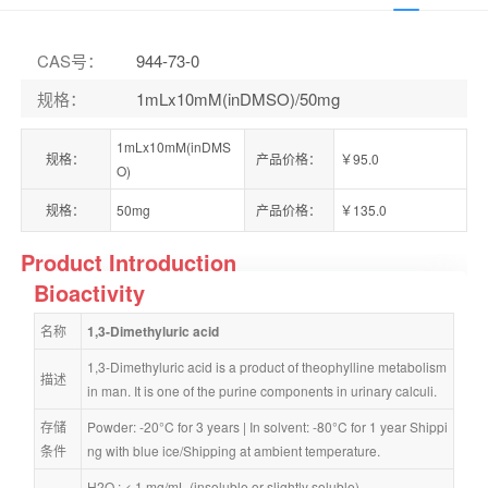
CAS号
：
944-73-0
规格
：
1mLx10mM(inDMSO)/50mg
1mLx10mM(inDMS
规格：
产品价格：
￥95.0
O)
规格：
50mg
产品价格：
￥135.0
Product Introduction
Bioactivity
名称
1,3-Dimethyluric acid
1,3-Dimethyluric acid is a product of theophylline metabolism 
描述
in man. It is one of the purine components in urinary calculi.
存储
Powder: -20°C for 3 years | In solvent: -80°C for 1 year Shippi
条件
ng with blue ice/Shipping at ambient temperature.
H2O : < 1 mg/mL (insoluble or slightly soluble)