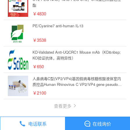
酯
￥4830
PE/Cyanine7 anti-human IL-13
￥3538
KD-Validated Anti-UQCRC1 Mouse mAb（KD&nbsp;
KO验证抗体，高特异性）
￥650
人鼻病毒C型(VP2/VP4)基因假病毒核糖核酸液体室内
质控品Human Rhinovirus C VP2/VP4 gene pseudovir
us ribonucleic acid liquid indoor quality control produc
￥2100
t
查看更多
电话联系
在线询价
丁香通
全部分类
试剂
1,3-二甲基尿酸【944-73-0】