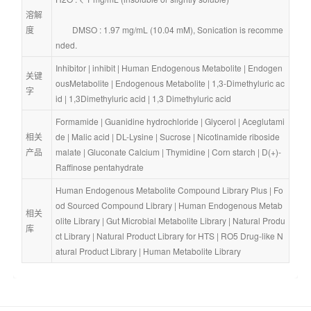
溶解
度
        DMSO : 1.97 mg/mL (10.04 mM), Sonication is recomme
nded.
Inhibitor
 | 
inhibit
 | 
Human Endogenous Metabolite
 | 
Endogen
关键
ousMetabolite
 | 
Endogenous Metabolite
 | 
1,3-Dimethyluric ac
字
id
 | 
1,3Dimethyluric acid
 | 
1,3 Dimethyluric acid
Formamide
 | 
Guanidine hydrochloride
 | 
Glycerol
 | 
Aceglutami
相关
de
 | 
Malic acid
 | 
DL-Lysine
 | 
Sucrose
 | 
Nicotinamide riboside 
产品
malate
 | 
Gluconate Calcium
 | 
Thymidine
 | 
Corn starch
 | 
D(+)-
Raffinose pentahydrate
Human Endogenous Metabolite Compound Library Plus
 | 
Fo
od Sourced Compound Library
 | 
Human Endogenous Metab
相关
olite Library
 | 
Gut Microbial Metabolite Library
 | 
Natural Produ
库
ct Library
 | 
Natural Product Library for HTS
 | 
RO5 Drug-like N
atural Product Library
 | 
Human Metabolite Library