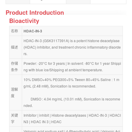
Product Introduction
Bioactivity
名称
HDAC-IN-3
HDAC-IN-3 (GSK3117391A) is a potent histone deacetylase 
描述
(HDAC) inhibitor, and treatment chronic inflammatory disorde
rs.
存储
Powder: -20°C for 3 years | In solvent: -80°C for 1 year Shippi
条件
ng with blue ice/Shipping at ambient temperature.
10% DMSO+40% PEG300+5% Tween 80+45% Saline : 1 m
g/mL (2.48 mM), Sonication is recommended.
溶解
度
        DMSO : 4.04 mg/mL (10.01 mM), Sonication is recomme
nded.
关键
Inhibitor
 | 
inhibit
 | 
Histone deacetylases
 | 
HDAC-IN-3
 | 
HDACI
字
N3
 | 
HDAC IN 3
 | 
HDAC
Valproic acid sodium salt
 | 
4-Phenylbutyric acid
 | 
Valproic Aci