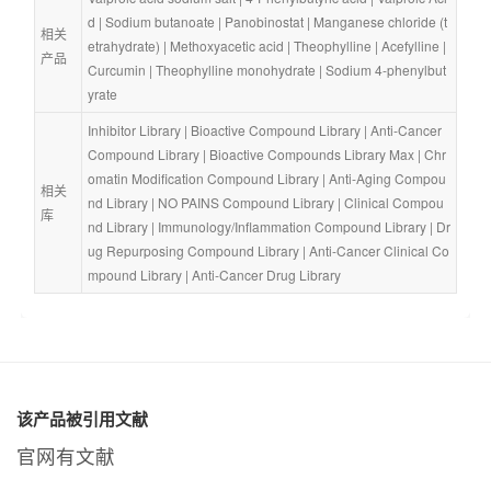
d
 | 
Sodium butanoate
 | 
Panobinostat
 | 
Manganese chloride (t
相关
etrahydrate)
 | 
Methoxyacetic acid
 | 
Theophylline
 | 
Acefylline
 | 
产品
Curcumin
 | 
Theophylline monohydrate
 | 
Sodium 4-phenylbut
yrate
Inhibitor Library
 | 
Bioactive Compound Library
 | 
Anti-Cancer 
Compound Library
 | 
Bioactive Compounds Library Max
 | 
Chr
omatin Modification Compound Library
 | 
Anti-Aging Compou
相关
nd Library
 | 
NO PAINS Compound Library
 | 
Clinical Compou
库
nd Library
 | 
Immunology/Inflammation Compound Library
 | 
Dr
ug Repurposing Compound Library
 | 
Anti-Cancer Clinical Co
mpound Library
 | 
Anti-Cancer Drug Library
该产品被引用文献
官网有文献