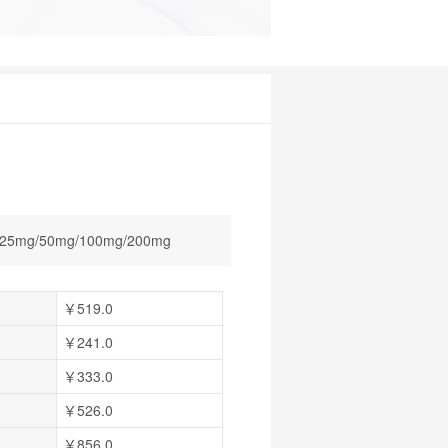
25mg/50mg/100mg/200mg
￥519.0
￥241.0
￥333.0
￥526.0
￥856.0