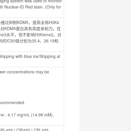
aging system was used to monitor 
th Nuclear-ID Red stain. (Only for 
通过抑制KDM5，提高全局H3K4
455对KDM5蛋白具有高度亲和力。在
4me3水平，但不影响H3K4me2。对
5的IC50值分别为35.4、26.19和
hipping with blue ice/Shipping at 
r concentrations may be 
s recommended.
PI-455
 | 
CPI455
 | 
CPI 455