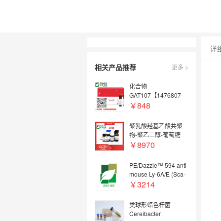
详
相关产品推荐
更多 >
化合物
GAT107【1476807-
74-5】
￥848
聚乳酸羟基乙酸共聚
物-聚乙二醇-葡萄糖
PLGA-PEG-Glucose
￥8970
PE/Dazzle™ 594 anti-
mouse Ly-6A/E (Sca-
1)
￥3214
类球形蜡色杆菌
Cereibacter