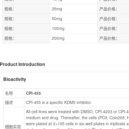
规格：
25mg
产品价格：
规格：
50mg
产品价格：
规格：
100mg
产品价格：
规格：
200mg
产品价格：
Product Introduction
Bioactivity
名称
CPI-455
描述
CPI-455 is a specific KDM5 inhibitor.
All cell lines were treated with DMSO, CPI-4203 or CPI-4
medium and drug. Thereafter, the cells (PC9, Colo205,
were plated at 2×105 cells in six-well plates in triplicate 
细胞实验