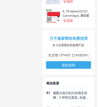
sphaeroides
￥900
IL-7R alpha/CD127,
Cynomolgus, 重组蛋
白 (His)
￥206
万千商家帮你免费找货
0
人在求购买到急需产品
发起求购
相关阅读
细胞污染识别与处理全攻
01
略：5 种常见类型+关键误
区