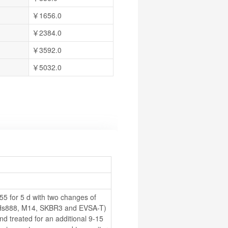
￥1656.0
￥2384.0
￥3592.0
￥5032.0
55 for 5 d with two changes of 
 Hs888, M14, SKBR3 and EVSA-T) 
and treated for an additional 9-15 