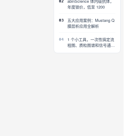
abinScience 体内级抗体，
02
年度锁价，低至 1200
五大应用案例：Mustang Q
03
膜层析应用全解析
1 个小工具，一次性搞定流
04
程图、质粒图谱和信号通路
图