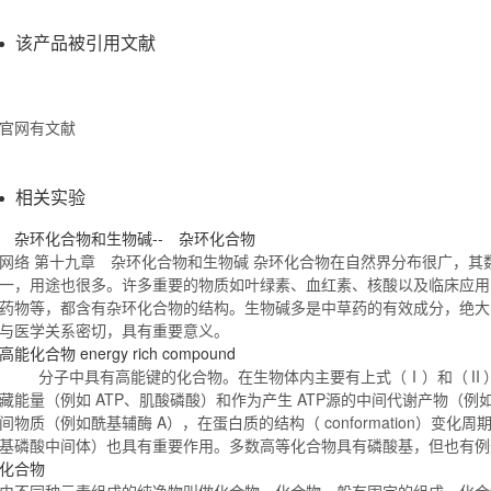
该产品被引用文献
官网有文献
相关实验
杂环
化合物
和生物碱-- 杂环
化合物
网络 第十九章 杂环
化合物
和生物碱 杂环
化合物
在自然界分布很广，其
一，用途也很多。许多重要的物质如叶绿素、血红素、核酸以及临床应用
药物等，都含有杂环
化合物
的结构。生物碱多是中草药的有效成分，绝大
与医学关系密切，具有重要意义。
高能
化合物
energy rich compound
分子中具有高能键的
化合物
。在生物体内主要有上式（Ⅰ）和（Ⅱ
藏能量（例如 ATP、肌酸磷酸）和作为产生 ATP源的中间代谢产物（
间物质（例如酰基辅酶 A），在蛋白质的结构（ conformation）变化
基磷酸中间体）也具有重要作用。多数高等
化合物
具有磷酸基，但也有
化合物
由不同种元素组成的纯净物叫做
化合物
。
化合物
一般有固定的组成。
化合