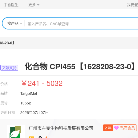
丁香医生
更多
我要登
搜产品
8-23-0】
化合物 CPI455【1628208-23-0
文献支持
￥241 - 5032
价格
品牌
TargetMol
货号
T3552
更新日期
2026年07月07日
广州市左克生物科技发展有限公司
2
年
钻石会员