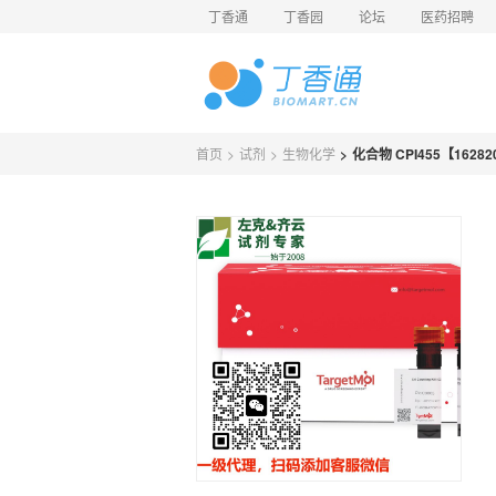
丁香通
丁香园
论坛
医药招聘
首页
>
试剂
>
生物化学
>
化合物 CPI455【162820