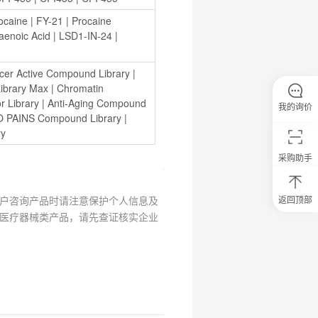
ocaine
 | 
FY-21
 | 
Procaine 
aenoic Acid
 | 
LSD1-IN-24
 | 
cer Active Compound Library
 | 
ibrary Max
 | 
Chromatin 
or Library
 | 
Anti-Aging Compound 
我的询价
 PAINS Compound Library
 | 
ry
采购助手
户咨询产品时请注意保护个人信息及
返回顶部
0
医疗器械类产品，请先查证核实企业
元
试
用
关
注
研
选
菌