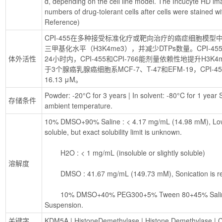
d, depending on the cell line model. The Incucyte HD im
numbers of drug-tolerant cells after cells were stained wi
Reference)
CPI-455在多种接受标准化疗或靶向治疗的癌症细胞模型中
三甲基化水平（H3K4me3），并减少DTPs数量。CPI-
体外活性
24小时内，CPI-455和CPI-766能剂量依赖性地提升H3K
于3个腺癌乳腺癌细胞系MCF-7、T-47和EFM-19，CPI-45
16.13 μM。
Powder: -20°C for 3 years | In solvent: -80°C for 1 year S
存储条件
ambient temperature.
10% DMSO+90% Saline : < 4.17 mg/mL (14.98 mM), Lowe
soluble, but exact solubility limit is unknown.
        H2O : < 1 mg/mL (insoluble or slightly soluble)
溶解度
        DMSO : 41.67 mg/mL (149.73 mM), Sonication i
        10% DMSO+40% PEG300+5% Tween 80+45% Saline : 4.17 mg/mL (14.98 mM), 
Suspension.
关键字
KDM5A
 | 
HistoneDemethylase
 | 
Histone Demethylase
 | 
C