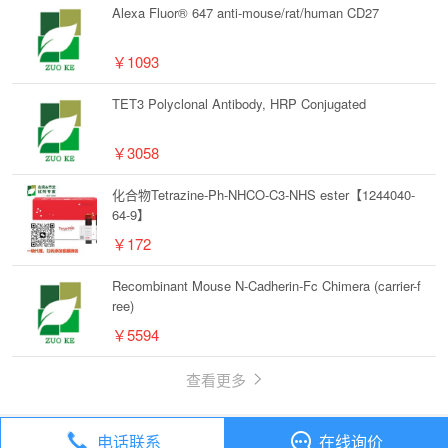
Alexa Fluor® 647 anti-mouse/rat/human CD27
￥1093
TET3 Polyclonal Antibody, HRP Conjugated
￥3058
化合物Tetrazine-Ph-NHCO-C3-NHS ester【1244040-
64-9】
￥172
Recombinant Mouse N-Cadherin-Fc Chimera (carrier-f
ree)
￥5594
查看更多
电话联系
在线询价
丁香通
全部分类
试剂
化合物 K03861【853299-07-7】