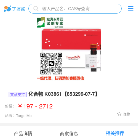
化合物 K03861【853299-07-7】
文献支持
￥197 - 2712
价格：
收藏
品牌：
TargetMol
货号：
T6866
相关推荐
产品详情
商家信息