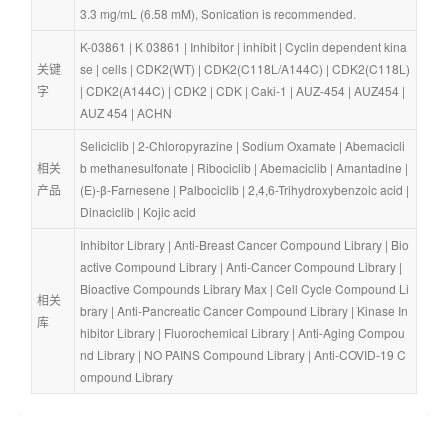
3.3 mg/mL (6.58 mM), Sonication is recommended.
K-03861
 | 
K 03861
 | 
Inhibitor
 | 
inhibit
 | 
Cyclin dependent kina
关键
se
 | 
cells
 | 
CDK2(WT)
 | 
CDK2(C118L/A144C)
 | 
CDK2(C118L)
字
| 
CDK2(A144C)
 | 
CDK2
 | 
CDK
 | 
Caki-1
 | 
AUZ-454
 | 
AUZ454
 | 
AUZ 454
 | 
ACHN
Seliciclib
 | 
2-Chloropyrazine
 | 
Sodium Oxamate
 | 
Abemacicli
相关
b methanesulfonate
 | 
Ribociclib
 | 
Abemaciclib
 | 
Amantadine
 | 
产品
(E)-β-Farnesene
 | 
Palbociclib
 | 
2,4,6-Trihydroxybenzoic acid
 | 
Dinaciclib
 | 
Kojic acid
Inhibitor Library
 | 
Anti-Breast Cancer Compound Library
 | 
Bio
active Compound Library
 | 
Anti-Cancer Compound Library
 | 
Bioactive Compounds Library Max
 | 
Cell Cycle Compound Li
相关
brary
 | 
Anti-Pancreatic Cancer Compound Library
 | 
Kinase In
库
hibitor Library
 | 
Fluorochemical Library
 | 
Anti-Aging Compou
nd Library
 | 
NO PAINS Compound Library
 | 
Anti-COVID-19 C
ompound Library