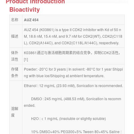
Product Introduction
Bioactivity
名称
AUZ 454
AUZ 454 (K03861) is a type II CDK2 inhibitor with Kd of 50 n
描述
M, 18.6 nM, 15.4 nM, and 9.7 nM for CDK2(WT), CDK2(C118
L), CDK2(A144C), and CDK2(C118L/A144C), respectlvely.
体外
K03861通过与激活细胞周期素的结合竞争，抑制CDK2活性。
活性
[1]
存储
Powder: -20°C for 3 years | In solvent: -80°C for 1 year Shippi
条件
ng with blue ice/Shipping at ambient temperature.
Ethanol : 12 mg/mL (23.93 mM), Sonication is recommended.
        DMSO : 245 mg/mL (488.53 mM), Sonication is recomm
ended.
溶解
度
        H2O : < 1 mg/mL (insoluble or slightly soluble)
        10% DMSO+40% PEG300+5% Tween 80+45% Saline : 