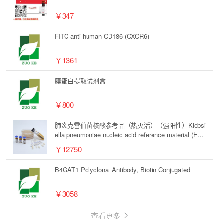
￥347
FITC anti-human CD186 (CXCR6)
￥1361
膜蛋白提取试剂盒
￥800
肺炎克雷伯菌核酸参考品（热灭活）（强阳性）Klebsi
ella pneumoniae nucleic acid reference material (Hea
t inactivated) (Strongly positive)
￥12750
B4GAT1 Polyclonal Antibody, Biotin Conjugated
￥3058
查看更多