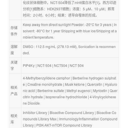
化纹状体细胞中，NCT-504降低了mHtt蛋白水平[1]。西方印迹
分析[1]细胞系：HEK293T细胞；浓度：5 μM、10 μM；孵育
时间：2小时、6小时；结果：诱导自噬体的形成。
Keep away from direct sunlight Powder: -20°C for 3 years | In 
存储
solvent: -80°C for 1 year Shipping with blue ice/Shipping at a
条件
mbient temperature.
溶解
DMSO : 112.5 mg/mL (278.13 mM), Sonication is recommen
度
ded.
关键
PIP4Kγ
 | 
NCT-504
 | 
NCT504
 | 
NCT 504
字
4-Methylbenzylidene camphor
 | 
Berberine hydrogen sulphat
e
 | 
Creatine monohydrate
 | 
Musk ketone
 | 
Quercetin
 | 
Hyaluro
相关
nic acid
 | 
Berberine sulfate
 | 
Methyl eugenol
 | 
Myricetin
 | 
Quer
产品
citrin hydrate
 | 
Isoprenaline hydrochloride
 | 
4-Vinylcyclohexe
ne Dioxide
Inhibitor Library
 | 
Bioactive Compound Library
 | 
Bioactive Co
相关
mpounds Library Max
 | 
Immunology/Inflammation Compound 
库
Library
 | 
PI3K-AKT-mTOR Compound Library