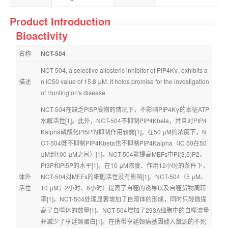
Product Introduction
Bioactivity
名称
NCT-504
NCT-504, a selective allosteric inhibitor of PIP4Kγ, exhibits a
描述
n IC50 value of 15.8 μM. It holds promise for the investigation 
of Huntington's disease.
NCT-504在缺乏PI5P底物的情况下，不影响PIP4Kγ的本征ATP
水解活性[1]。此外，NCT-504不抑制PIP4Kbeta，并且对PIP4
Kalpha磷酸化PI5P的抑制作用较弱[1]。在50 μM的浓度下，N
CT-504既不抑制PIP4Kbeta也不抑制PIP4Kalpha（IC 50在50 
μM到100 μM之间）[1]。NCT-504能提高MEFs中PI(3,5)P2、
PI3P和PI5P的水平[1]。在10 μM浓度、作用12小时的条件下，
体外
NCT-504对MEFs的细胞活性没有影响[1]。NCT-504（5 μM、
活性
10 μM；2小时、6小时）提高了自噬的诱导以及自噬货物周转
率[1]。NCT-504处理显著增加了自溶体的形成，同时只轻微提
高了自噬体的数量[1]。NCT-504增加了293A细胞中的自噬流量
并减少了亨廷顿蛋白[1]。在携带亨廷顿病基因敲入鼠源的不死