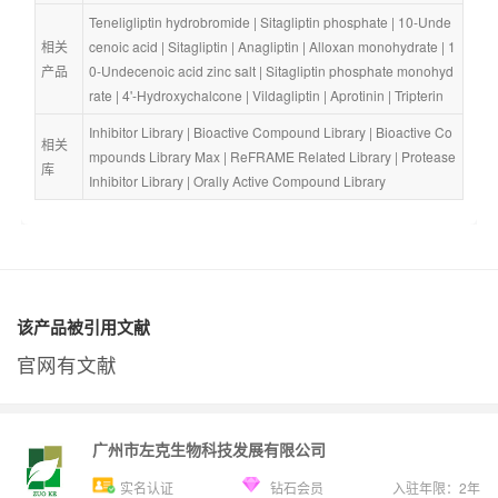
Teneligliptin hydrobromide
 | 
Sitagliptin phosphate
 | 
10-Unde
相关
cenoic acid
 | 
Sitagliptin
 | 
Anagliptin
 | 
Alloxan monohydrate
 | 
1
产品
0-Undecenoic acid zinc salt
 | 
Sitagliptin phosphate monohyd
rate
 | 
4'-Hydroxychalcone
 | 
Vildagliptin
 | 
Aprotinin
 | 
Tripterin
Inhibitor Library
 | 
Bioactive Compound Library
 | 
Bioactive Co
相关
mpounds Library Max
 | 
ReFRAME Related Library
 | 
Protease 
库
Inhibitor Library
 | 
Orally Active Compound Library
该产品被引用文献
官网有文献
广州市左克生物科技发展有限公司
实名认证
钻石会员
入驻年限：
2
年