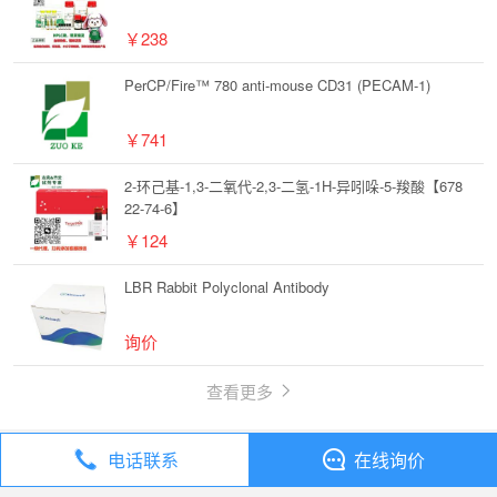
￥238
PerCP/Fire™ 780 anti-mouse CD31 (PECAM-1)
￥741
2-环己基-1,3-二氧代-2,3-二氢-1H-异吲哚-5-羧酸【678
22-74-6】
￥124
LBR Rabbit Polyclonal Antibody
询价
查看更多
电话联系
在线询价
丁香通
全部分类
试剂
化合物 ERK5-IN-2【1888305-96-1】