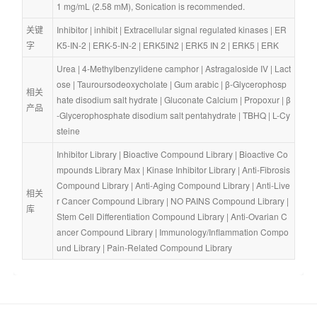
1 mg/mL (2.58 mM), Sonication is recommended.
关键
Inhibitor
 | 
inhibit
 | 
Extracellular signal regulated kinases
 | 
ER
字
K5-IN-2
 | 
ERK-5-IN-2
 | 
ERK5IN2
 | 
ERK5 IN 2
 | 
ERK5
 | 
ERK
Urea
 | 
4-Methylbenzylidene camphor
 | 
Astragaloside IV
 | 
Lact
ose
 | 
Tauroursodeoxycholate
 | 
Gum arabic
 | 
β-Glycerophosp
相关
hate disodium salt hydrate
 | 
Gluconate Calcium
 | 
Propoxur
 | 
β
产品
-Glycerophosphate disodium salt pentahydrate
 | 
TBHQ
 | 
L-Cy
steine
Inhibitor Library
 | 
Bioactive Compound Library
 | 
Bioactive Co
mpounds Library Max
 | 
Kinase Inhibitor Library
 | 
Anti-Fibrosis 
Compound Library
 | 
Anti-Aging Compound Library
 | 
Anti-Live
相关
r Cancer Compound Library
 | 
NO PAINS Compound Library
 | 
库
Stem Cell Differentiation Compound Library
 | 
Anti-Ovarian C
ancer Compound Library
 | 
Immunology/Inflammation Compo
und Library
 | 
Pain-Related Compound Library