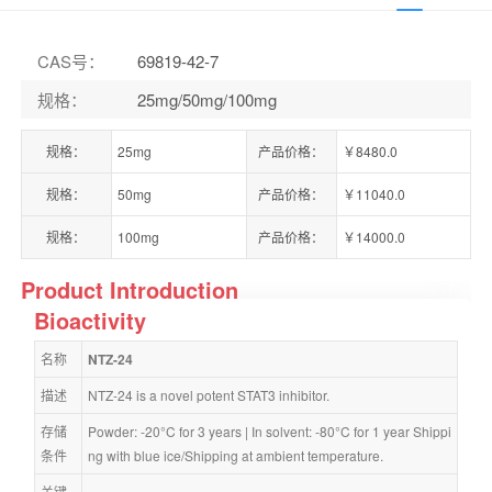
CAS号
：
69819-42-7
规格
：
25mg/50mg/100mg
规格：
25mg
产品价格：
￥8480.0
规格：
50mg
产品价格：
￥11040.0
规格：
100mg
产品价格：
￥14000.0
Product Introduction
Bioactivity
名称
NTZ-24
描述
NTZ-24 is a novel potent STAT3 inhibitor.
存储
Powder: -20°C for 3 years | In solvent: -80°C for 1 year Shippi
条件
ng with blue ice/Shipping at ambient temperature.
关键