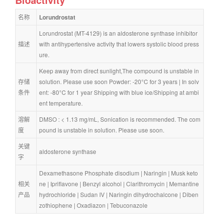
名称
Lorundrostat
Lorundrostat (MT-4129) is an aldosterone synthase inhibitor 
描述
with antihypertensive activity that lowers systolic blood press
ure.
Keep away from direct sunlight,The compound is unstable in 
存储
solution. Please use soon Powder: -20°C for 3 years | In solv
条件
ent: -80°C for 1 year Shipping with blue ice/Shipping at ambi
ent temperature.
溶解
DMSO : < 1.13 mg/mL, Sonication is recommended. The com
度
pound is unstable in solution. Please use soon.
关键
aldosterone synthase
字
Dexamethasone Phosphate disodium
 | 
Naringin
 | 
Musk keto
相关
ne
 | 
Ipriflavone
 | 
Benzyl alcohol
 | 
Clarithromycin
 | 
Memantine 
产品
hydrochloride
 | 
Sudan IV
 | 
Naringin dihydrochalcone
 | 
Diben
zothiophene
 | 
Oxadiazon
 | 
Tebuconazole