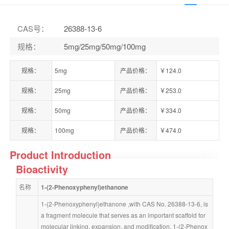
CAS号
：
26388-13-6
规格
：
5mg/25mg/50mg/100mg
规格：
5mg
产品价格：
￥124.0
规格：
25mg
产品价格：
￥253.0
规格：
50mg
产品价格：
￥334.0
规格：
100mg
产品价格：
￥474.0
Product Introduction
Bioactivity
名称
1-(2-Phenoxyphenyl)ethanone
1-(2-Phenoxyphenyl)ethanone ,with CAS No. 26388-13-6, is 
a fragment molecule that serves as an important scaffold for 
molecular linking, expansion, and modification. 1-(2-Phenox