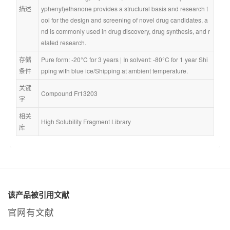
描述
yphenyl)ethanone provides a structural basis and research t
ool for the design and screening of novel drug candidates, a
nd is commonly used in drug discovery, drug synthesis, and r
elated research.
存储
Pure form: -20°C for 3 years | In solvent: -80°C for 1 year Shi
条件
pping with blue ice/Shipping at ambient temperature.
关键
Compound Fr13203
字
相关
High Solubility Fragment Library
库
该产品被引用文献
官网有文献